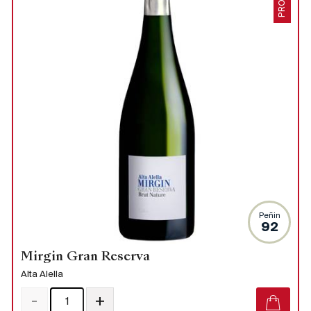
PROMO
Peñin
92
Mirgin Gran Reserva
Alta Alella
-
+