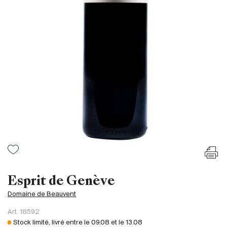
France
Italie
Espagne
Afrique du Sud
Allemagne
Argentine
Australie
Autriche
Brésil
Chili
États-Unis
Hongrie
Esprit de Genève
Liban
Domaine de Beauvent
Nouvelle Zélande
Art.
18592
Portugal
Stock limité, livré entre le
09.08
et le
13.08