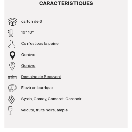
CARACTÉRISTIQUES
Producteurs
carton de 6
Aller à
16° 18°
Ce n'est pas la peine
L'entreprise
{{Si
Actualités
Genève
E-Catalogue
Genève
Conditions générales
Domaine de Beauvent
Elevé en barrique
Syrah, Gamay, Gamaret, Garanoir
velouté, fruits noirs, ample