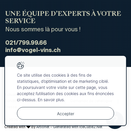
UNE ÉQUIPE D’EXPERTS À VOTRE
SERVICE
Nous sommes là pour vous !
021/799.99.66
info@vogel-vins.ch
Ce site utilise des cookies à des fins de
statistiques, d’optimisation et de marketing ciblé.
En poursuivant votre visite sur cette page, vous
acceptez l’utilisation des cookies aux fins énoncées
Actualités
Qui sommes-nous ?
ci-dessus. En savoir plus.
Conditions générales de vente
Demande de catalogue
Presse
Accepter
© 2026 Vogel Vins. Tous droits réservés
Votre
OK
sélection
Created with
by
Artionet
-
Generated with IceCube2.Net