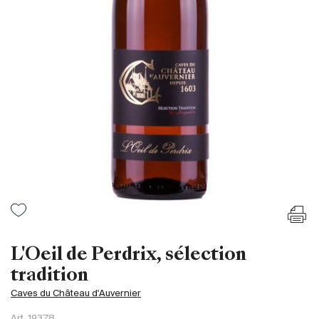
France
Italie
Espagne
Afrique du Sud
Allemagne
Argentine
Australie
Autriche
Brésil
Chili
États-Unis
Hongrie
L'Oeil de Perdrix, sélection
Liban
tradition
Nouvelle Zélande
Caves du Château d'Auvernier
Portugal
Art.
19378