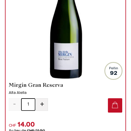
Peñin
92
Mirgin Gran Reserva
Alta Alella
-
+
14.00
CHF
Au lieu de
CHF 21.50