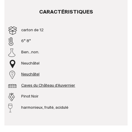
CARACTÉRISTIQUES
Producteurs
carton de 12
Aller à
6° 8°
L'entreprise
{{Si
Ben...non.
Actualités
E-Catalogue
Neuchâtel
Conditions générales
Neuchâtel
Caves du Château d'Auvernier
Pinot Noir
harmonieux, fruité, acidulé