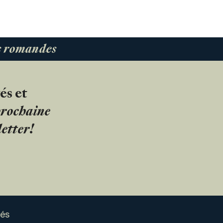
es romandes
és et
 prochaine
etter!
sés