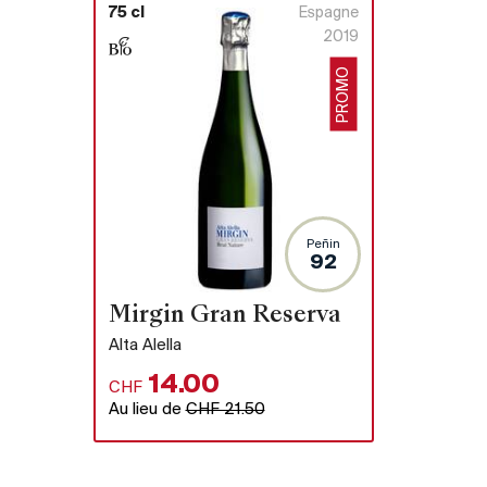
75 cl
Espagne
2019
PROMO
Peñin
92
 Vivino
Mirgin Gran Reserva
Alta Alella
14.00
CHF
Au lieu de
CHF 21.50