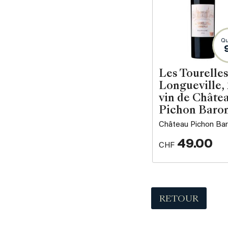
Qu
Les Tourelles
Longueville,
vin de Châte
Pichon Baro
Château Pichon Ba
49.00
CHF
RETOUR