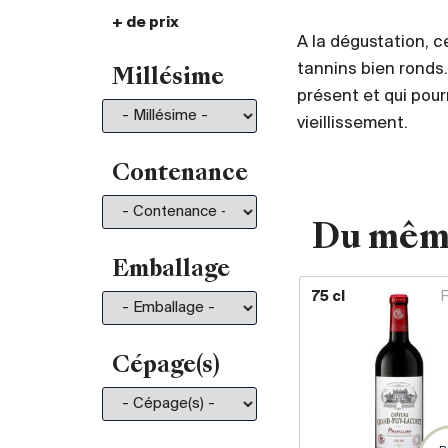
+ de prix
De 30.- à 35.-
101
A la dégustation, c
De 35.- à 50.-
196
tannins bien ronds.
Millésime
De 50.- à 75.-
211
présent et qui pou
De 75.- à 100.-
130
vieillissement.
De 100.- à 150.-
150
De 150.- à 200.-
81
Contenance
Plus de 200.-
210
Du mêm
Emballage
75 cl
Cépage(s)