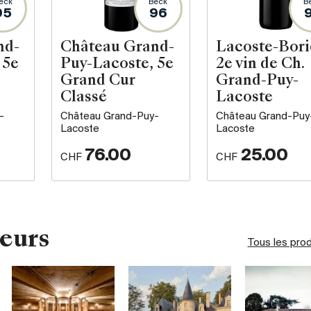
eck
Beck
B
95
96
nd-
Château Grand-
Lacoste-Bori
 5e
Puy-Lacoste, 5e
2e vin de Ch.
Grand Cur
Grand-Puy-
Classé
Lacoste
-
Château Grand-Puy-
Château Grand-Puy
Lacoste
Lacoste
76.00
25.00
CHF
CHF
eurs
Tous les pro