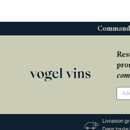
Commandez
Res
pro
com
Livraison g
Dans toute 