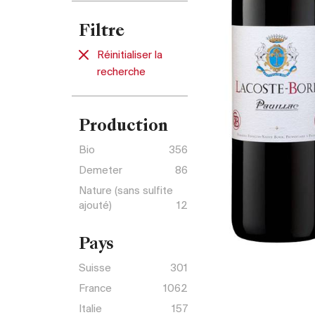
Filtre
Réinitialiser la
recherche
Production
Bio
356
Demeter
86
Nature (sans sulfite
ajouté)
12
Pays
Suisse
301
France
1062
Italie
157