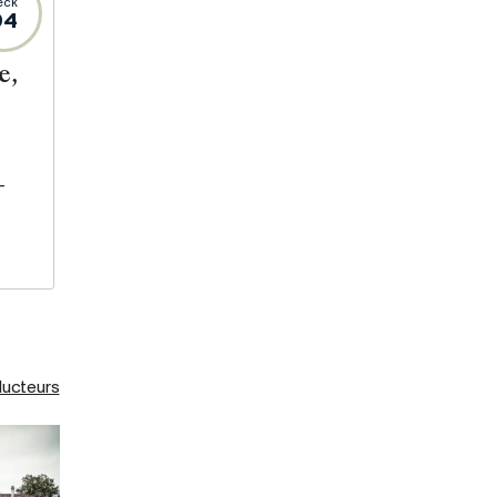
eck
94
e,
-
ducteurs