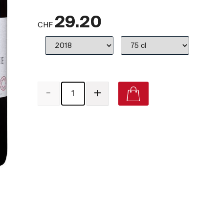
29.20
CHF
-
+
Château Grand-Puy-Lacoste Lacoste Borie Pauillac on