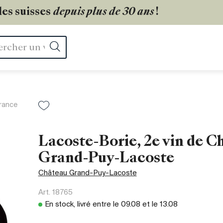
les suisses
depuis plus de 30 ans
!
Rechercher
rance
Lacoste-Borie, 2e vin de Ch
Grand-Puy-Lacoste
Château Grand-Puy-Lacoste
Art.
18765
En stock, livré entre le
09.08
et le
13.08