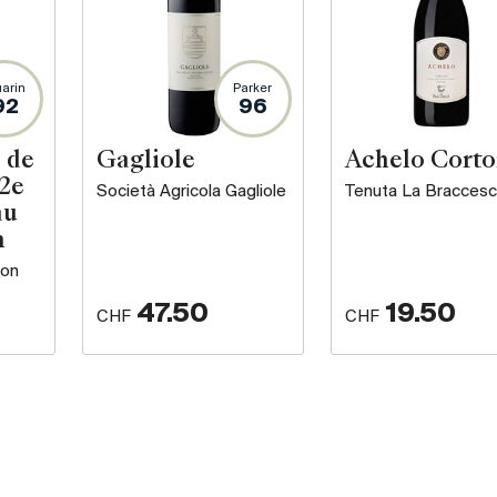
arin
Parker
92
96
 de
Gagliole
Achelo Cort
 2e
Società Agricola Gagliole
Tenuta La Bracces
au
n
ron
47.50
19.50
CHF
CHF