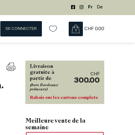
Fr
De
SE CONNECTER
CHF
0.00
0
Livraison
gratuite à
CHF
partir de
300.00
.
(hors Bordeaux
primeurs)
Rabais sur les cartons complets
Meilleure vente de la
semaine