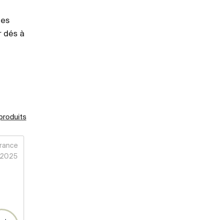
des
r dés à
 produits
rance
2025