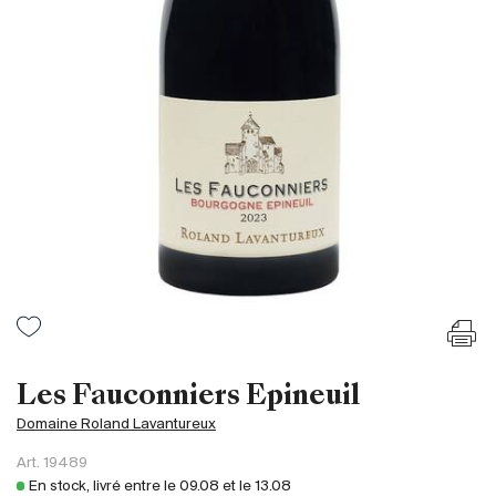
France
Italie
Espagne
Afrique du Sud
Allemagne
Argentine
Australie
Autriche
Brésil
Chili
États-Unis
Hongrie
Les Fauconniers Epineuil
Liban
Domaine Roland Lavantureux
Nouvelle Zélande
Art.
19489
Portugal
En stock, livré entre le
09.08
et le
13.08