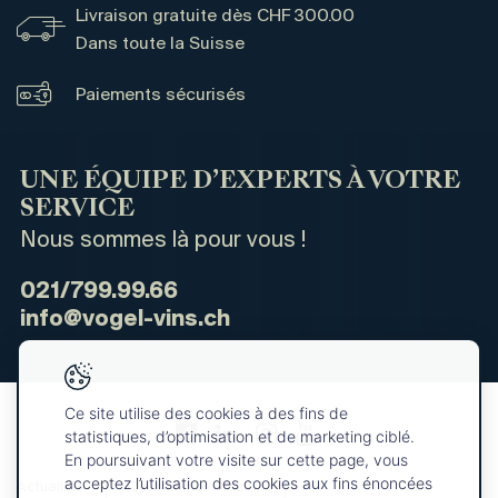
Livraison gratuite dès CHF 300.00
Dans toute la Suisse
Paiements sécurisés
UNE ÉQUIPE D’EXPERTS À VOTRE
SERVICE
Nous sommes là pour vous !
021/799.99.66
info@vogel-vins.ch
Ce site utilise des cookies à des fins de
statistiques, d’optimisation et de marketing ciblé.
En poursuivant votre visite sur cette page, vous
acceptez l’utilisation des cookies aux fins énoncées
Actualités
Qui sommes-nous ?