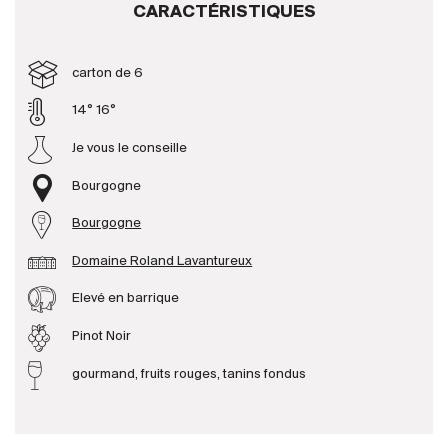
CARACTÉRISTIQUES
Producteurs
carton de 6
Aller à
14° 16°
Je vous le conseille
L'entreprise
{{Si
Actualités
Bourgogne
E-Catalogue
Bourgogne
Conditions générales
Domaine Roland Lavantureux
Elevé en barrique
Pinot Noir
gourmand, fruits rouges, tanins fondus