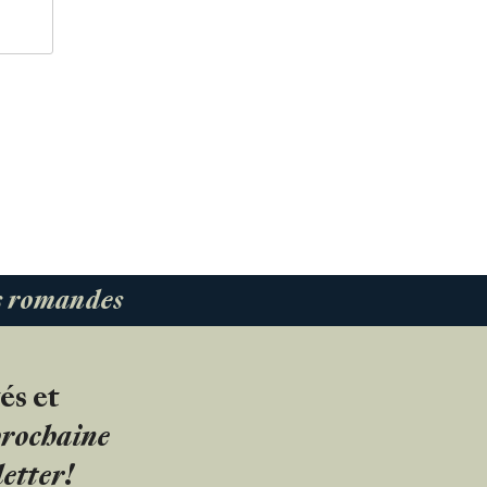
es romandes
és et
 prochaine
etter!