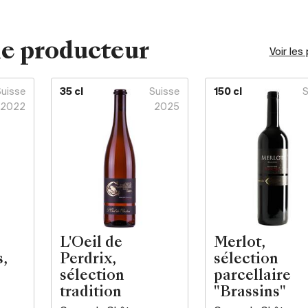
e producteur
Voir les
Suisse
35 cl
Suisse
150 cl
S
2022
2025
L'Oeil de
Merlot,
,
Perdrix,
sélection
sélection
parcellaire
tradition
"Brassins"