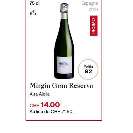
75 cl
Espagne
2019
PROMO
Peñin
92
Mirgin Gran Reserva
Alta Alella
14.00
CHF
Au lieu de
CHF 21.50