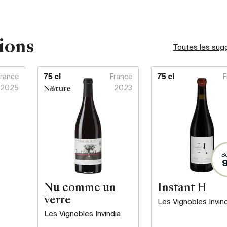
ions
Toutes les sug
France
75 cl
France
75 cl
F
2025
2023
B
Nu comme un
Instant H
verre
Les Vignobles Invind
Les Vignobles Invindia