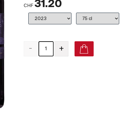
31.20
CHF
-
+