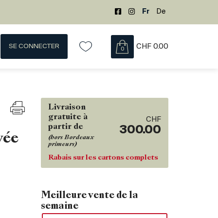
Fr
De
SE CONNECTER
CHF
0.00
0
Livraison
gratuite à
CHF
partir de
300.00
vée
(hors Bordeaux
primeurs)
Rabais sur les cartons complets
Meilleure vente de la
semaine