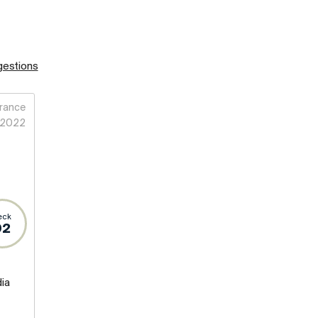
gestions
rance
2022
eck
92
ia