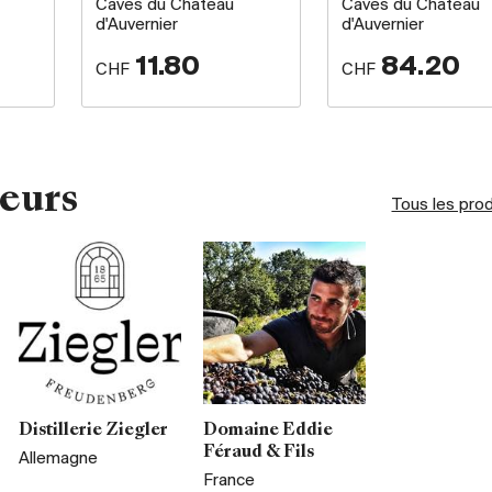
Caves du Château
Caves du Château
d'Auvernier
d'Auvernier
11.80
84.20
CHF
CHF
eurs
Tous les pro
Distillerie Ziegler
Domaine Eddie
Féraud & Fils
Allemagne
France