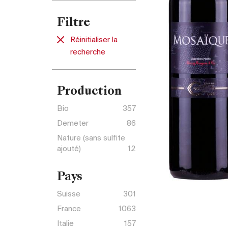
Filtre
Réinitialiser la
recherche
Production
Bio
357
Demeter
86
Nature (sans sulfite
ajouté)
12
Pays
Suisse
301
France
1063
Italie
157