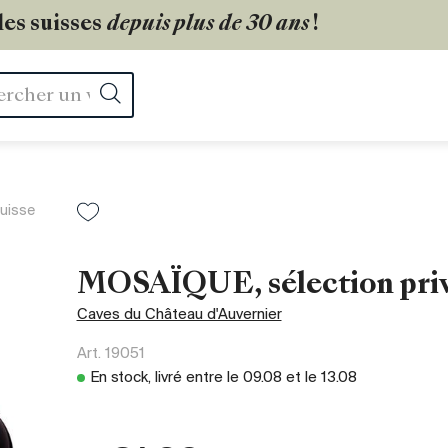
les suisses
depuis plus de 30 ans
!
Rechercher
uisse
MOSAÏQUE, sélection pri
Caves du Château d'Auvernier
Art.
19051
En stock, livré entre le
09.08
et le
13.08