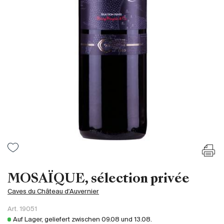
Frankreich
Italien
Spanien
Südafrika
Deutschand
Argentinien
Australien
Österreich
Brasilien
Chili
USA
Ungarn
MOSAÏQUE, sélection privée
Libanon
Caves du Château d'Auvernier
Neuseeland
Art.
19051
Portugal
Auf Lager, geliefert zwischen
09.08
und
13.08
.