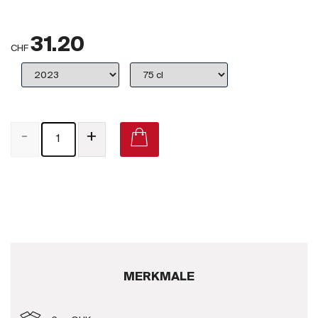
Großbritannien
31.20
Subskriptionsweine
CHF
2025
Promotionen
-
+
Degustationspakete
Checkout
Bio-Weine
Demeter-Weine
Natur-Weine
MERKMALE
Neuheiten