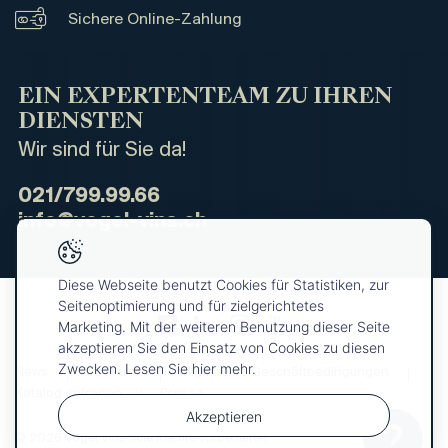
Sichere Online-Zahlung
EIN EXPERTENTEAM ZU IHREN
DIENSTEN
Wir sind für Sie da!
021/799.99.66
info@vogel-vins.ch
Diese Webseite benutzt Cookies für Statistiken, zur
Seitenoptimierung und für zielgerichtetes
Marketing. Mit der weiteren Benutzung dieser Seite
akzeptieren Sie den Einsatz von Cookies zu diesen
Zwecken. Lesen Sie hier mehr.
News
Über uns
Allgemeine Geschäftbedingungen
Katalog anfragen
Presse
Akzeptieren
© 2026 Vogel Vins. Alle Rechte vorbehalten
Ihre