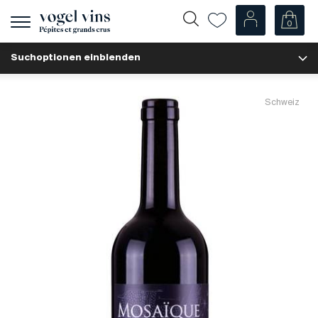
0
Navigation
zeigen
Suchoptionen einblenden
Fr
De
Unsere Weine
Schweiz
Champagner
Weissweine
Roséweine
Rotweine
Schaumweine
Spirituosen
Diverse
Unsere Weine nach Ländern
Schweiz