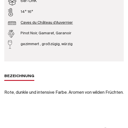
6er-OHK
Produzenten
14° 16°
Caves du Château d'Auvernier
Wir über uns
Pinot Noir, Gamaret, Garanoir
Die Firma
{{Si
gezimmert , großzügig, würzig
News
E-Katalog
AGB
BEZEICHNUNG
Rote, dunkle und intensive Farbe. Aromen von wilden Früchten.