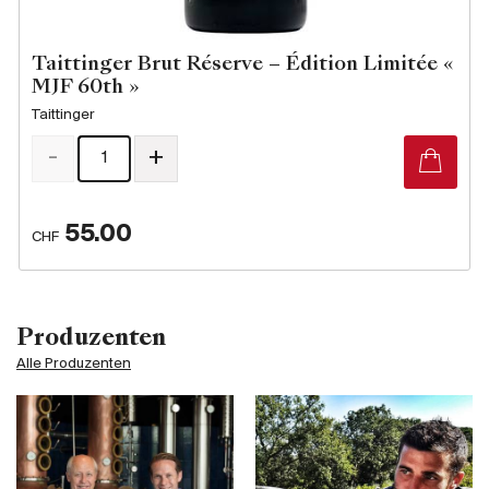
Taittinger Brut Réserve – Édition Limitée «
MJF 60th »
Taittinger
-
+
55.00
CHF
Produzenten
Alle Produzenten