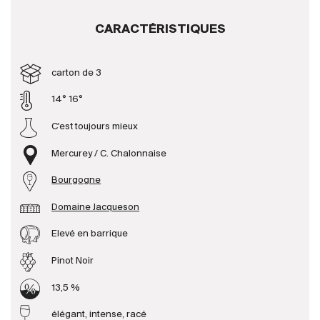
CARACTÉRISTIQUES
Producteurs
carton de 3
Aller à
14° 16°
L'entreprise
{{Si
C'est toujours mieux
Actualités
E-Catalogue
Mercurey / C. Chalonnaise
Conditions générales
Bourgogne
Domaine Jacqueson
Elevé en barrique
Pinot Noir
13,5 %
élégant, intense, racé