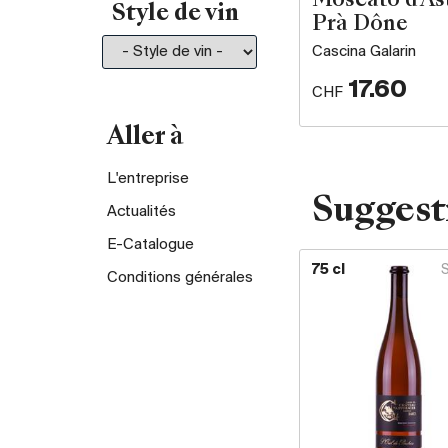
Moscato d'As
Style de vin
Prà Dône
Cascina Galarin
17.60
CHF
Aller à
L'entreprise
Suggest
Actualités
E-Catalogue
75 cl
Conditions générales