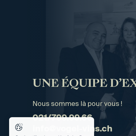
UNE ÉQUIPE D’E
Nous sommes là pour vous !
021/799.99.66
info@vogel-vins.ch