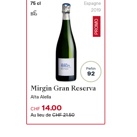
75 cl
Espagne
2019
PROMO
Peñin
92
Mirgin Gran Reserva
Alta Alella
14.00
CHF
Au lieu de
CHF 21.50