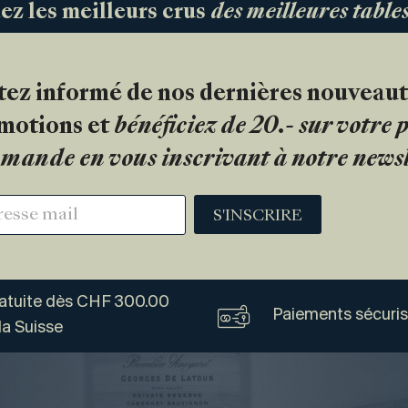
 les meilleurs crus
des meilleures tabl
tez informé de nos dernières nouveaut
motions et
bénéficiez de 20.- sur votre
mande en vous inscrivant à notre newsl
S'INSCRIRE
ratuite dès CHF 300.00
Paiements sécuri
la Suisse
Vogel
Vins