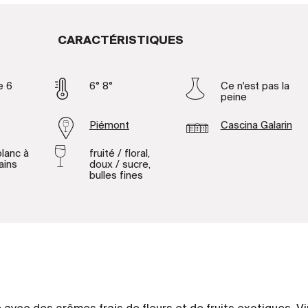
CARACTÉRISTIQUES
e 6
6° 8°
Ce n'est pas la
peine
Piémont
Cascina Galarin
lanc à
fruité / floral,
ains
doux / sucre,
bulles fines