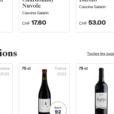
ti
Chardonnay
Barolo
Nuvole
Cascina Galarin
Cascina Galarin
17.60
53.00
CHF
CHF
ions
Toutes les sug
Suisse
75 cl
France
75 cl
2025
2022
Beck
92