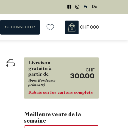
Fr
De
SE CONNECTER
CHF
0.00
0
Livraison
gratuite à
CHF
partir de
300.00
(hors Bordeaux
primeurs)
Rabais sur les cartons complets
Meilleure vente de la
semaine