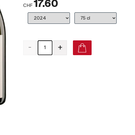
17.60
CHF
-
+