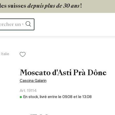
les suisses
depuis plus de 30 ans
!
Rechercher
Italie
Moscato d'Asti Prà Dône
Cascina Galarin
Art.
19114
En stock, livré entre le
09.08
et le
13.08