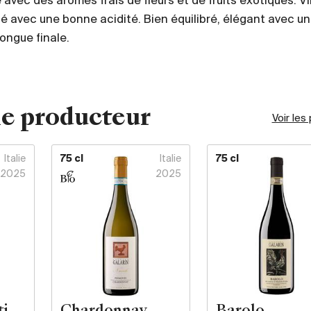
e avec des arômes frais de fleurs et de fruits exotiques. V
avec une bonne acidité. Bien équilibré, élégant avec un
ongue finale.
e producteur
Voir les
Italie
75 cl
Italie
75 cl
2025
2025