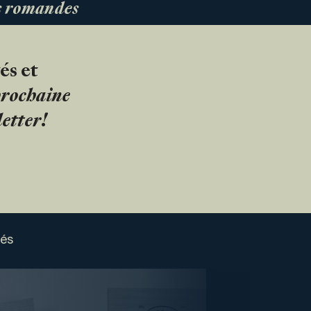
es romandes
és et
 prochaine
etter!
sés