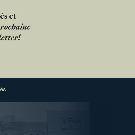
és et
 prochaine
etter!
sés