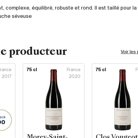
, complexe, équilibré, robuste et rond. Il est taillé pour la
uche séveuse
e producteur
Voir les
France
75 cl
France
75 cl
F
2017
2020
eck
90
Morey-Saint-
Clos Vougeot