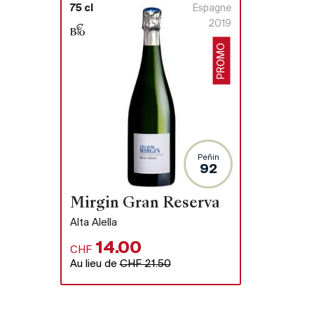
75 cl
Espagne
2019
PROMO
Peñin
92
Mirgin Gran Reserva
Alta Alella
14.00
CHF
Au lieu de
CHF 21.50