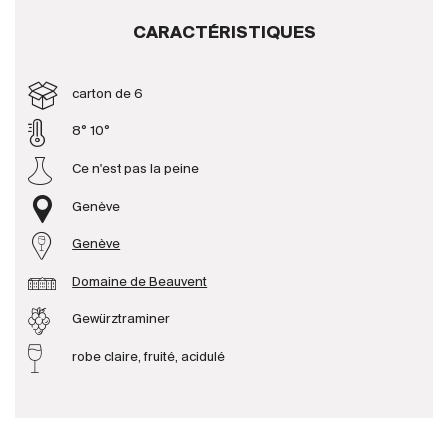
CARACTÉRISTIQUES
Producteurs
carton de 6
Aller à
8° 10°
L'entreprise
{{Si
Ce n'est pas la peine
Actualités
Genève
E-Catalogue
Conditions générales
Genève
Domaine de Beauvent
Gewürztraminer
robe claire, fruité, acidulé