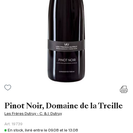
France
Italie
Espagne
Afrique du Sud
Allemagne
Argentine
Australie
Autriche
Brésil
Chili
États-Unis
Hongrie
Pinot Noir, Domaine de la Treille
Liban
Les Frères Dutruy - C. & J. Dutruy
Nouvelle Zélande
Art.
19739
Portugal
En stock, livré entre le
09.08
et le
13.08