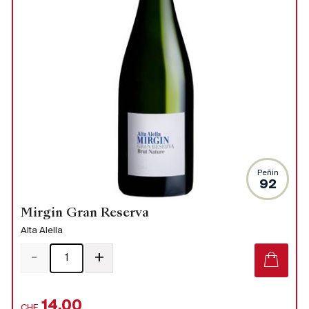
Peñin
92
Mirgin Gran Reserva
Alta Alella
-
+
14.00
CHF