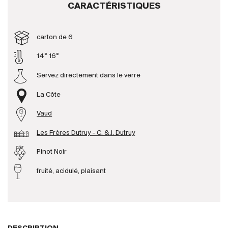
CARACTÉRISTIQUES
Producteurs
carton de 6
Aller à
14° 16°
Servez directement dans le verre
L'entreprise
{{Si
Actualités
La Côte
E-Catalogue
Vaud
Conditions générales
Les Frères Dutruy - C. & J. Dutruy
Pinot Noir
fruité, acidulé, plaisant