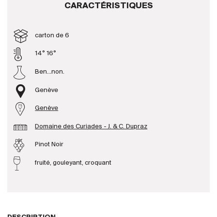
CARACTÉRISTIQUES
Producteurs
carton de 6
Aller à
14° 16°
Ben...non.
L'entreprise
{{Si
Actualités
Genève
E-Catalogue
Genève
Conditions générales
Domaine des Curiades - J. & C. Dupraz
Pinot Noir
fruité, gouleyant, croquant