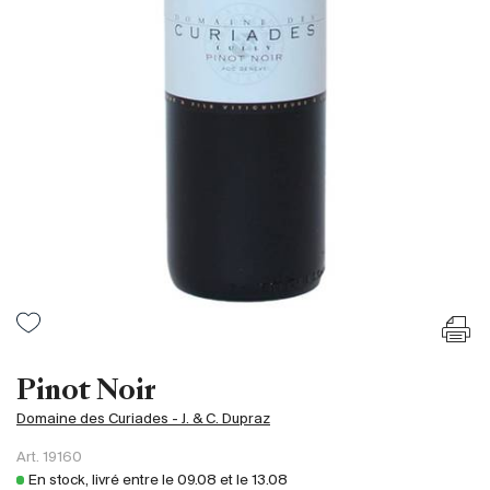
France
Italie
Espagne
Afrique du Sud
Allemagne
Argentine
Australie
Autriche
Brésil
Chili
États-Unis
Hongrie
Pinot Noir
Liban
Domaine des Curiades - J. & C. Dupraz
Nouvelle Zélande
Art.
19160
Portugal
En stock, livré entre le
09.08
et le
13.08