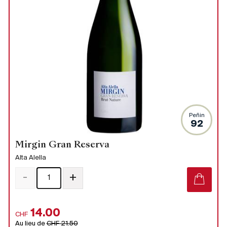
Peñin
92
Mirgin Gran Reserva
Alta Alella
-
+
14.00
CHF
Au lieu de
CHF 21.50