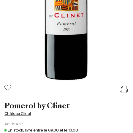
France
Italie
Espagne
Afrique du Sud
Allemagne
Argentine
Australie
Autriche
Brésil
Chili
États-Unis
Hongrie
Pomerol by Clinet
Liban
Château Clinet
Nouvelle Zélande
Art.
19437
Portugal
En stock, livré entre le
09.08
et le
13.08