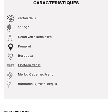
CARACTÉRISTIQUES
Producteurs
carton de 6
Aller à
14° 16°
Selon votre sensibilité
L'entreprise
{{Si
Actualités
Pomerol
E-Catalogue
Bordeaux
Conditions générales
Château Clinet
Merlot, Cabernet Franc
harmonieux, fruité, exquis