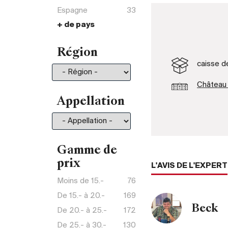
Espagne
33
+ de pays
Afrique du Sud
3
Argentine
18
Région
Australie
10
caisse d
Autriche
1
Chili
11
Château 
Etats-Unis
4
Appellation
Hongrie
3
Liban
18
Nouvelle Zélande
1
Gamme de
Portugal
2
prix
L'AVIS DE L'EXPERT
Moins de 15.-
76
De 15.- à 20.-
169
Beck
De 20.- à 25.-
172
De 25.- à 30.-
130