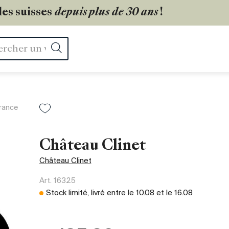
les suisses
depuis plus de 30 ans
!
Rechercher
rance
Château Clinet
Château Clinet
Art.
16325
Stock limité, livré entre le
10.08
et le
16.08