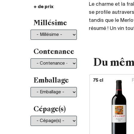
Le charme et la fr
+ de prix
De 30.- à 35.-
101
se profile autraver
De 35.- à 50.-
196
tandis que le Merlo
Millésime
De 50.- à 75.-
211
résumé ! Un vin tout
De 75.- à 100.-
130
De 100.- à 150.-
150
De 150.- à 200.-
81
Contenance
Plus de 200.-
210
Du mêm
Emballage
75 cl
Cépage(s)