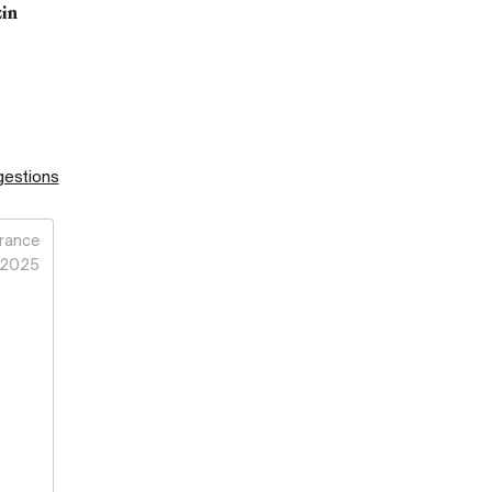
in
gestions
rance
2025