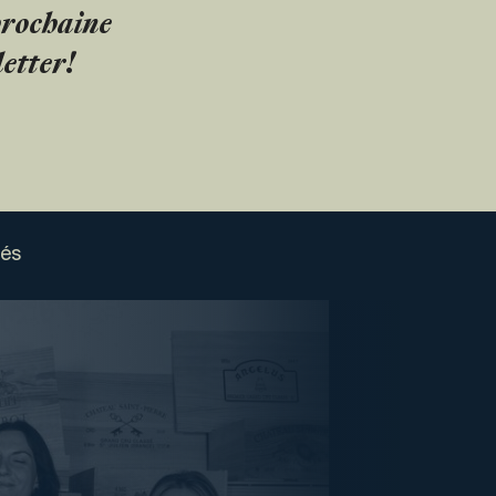
 prochaine
etter!
sés