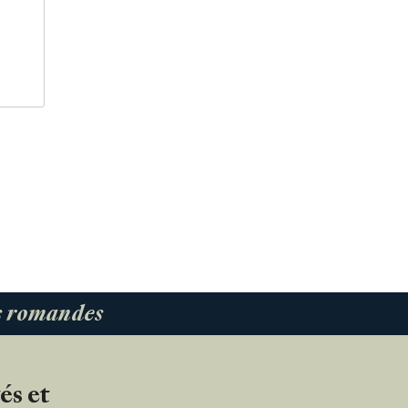
es romandes
és et