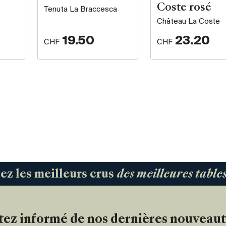
Coste rosé
Tenuta La Braccesca
Château La Coste
19.50
23.20
CHF
CHF
 les meilleurs crus
des meilleures tabl
tez informé de nos dernières nouveaut