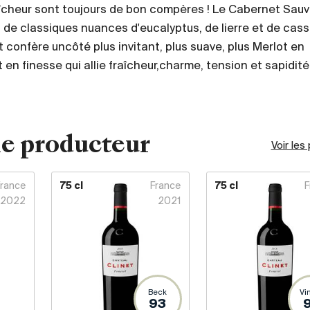
aîcheur sont toujours de bon compères ! Le Cabernet Sau
s de classiques nuances d'eucalyptus, de lierre et de cass
t confère uncôté plus invitant, plus suave, plus Merlot en
 en finesse qui allie fraîcheur,charme, tension et sapidité
e producteur
Voir les
France
75 cl
France
75 cl
F
2022
2021
Beck
Vi
93