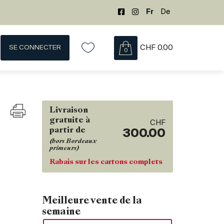
Fr
De
SE CONNECTER
CHF
0.00
0
Livraison
gratuite à
CHF
partir de
300.00
(hors Bordeaux
primeurs)
Rabais sur les cartons complets
Meilleure vente de la
semaine