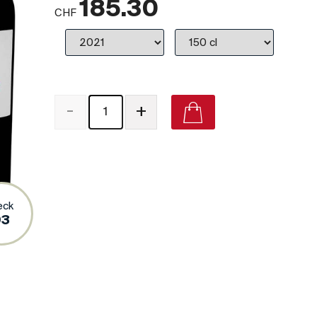
185.30
CHF
-
+
Château Clinet Pomerol on Vivino
eck
93