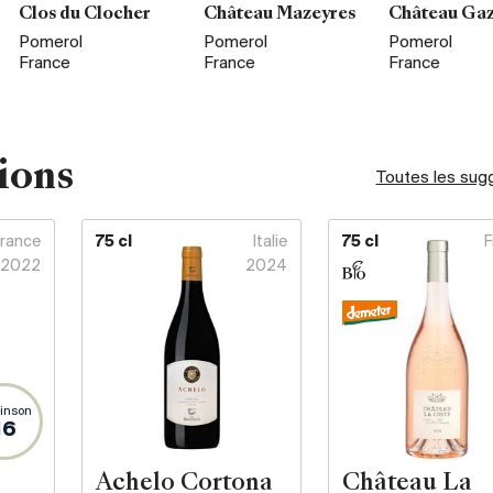
Clos du Clocher
Château Mazeyres
Château Gaz
Pomerol
Pomerol
Pomerol
France
France
France
ions
Toutes les sug
France
75 cl
Italie
75 cl
F
2022
2024
inson
16
Achelo Cortona
Château La