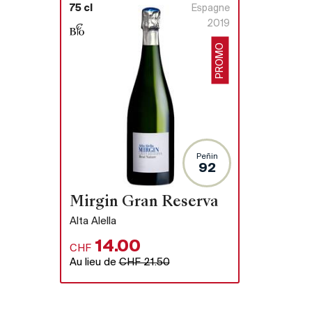
75 cl
Espagne
2019
PROMO
Peñin
92
Mirgin Gran Reserva
Alta Alella
14.00
CHF
Au lieu de
CHF 21.50