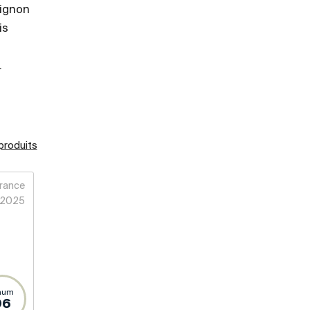
vignon
is
.
 produits
rance
2025
num
96