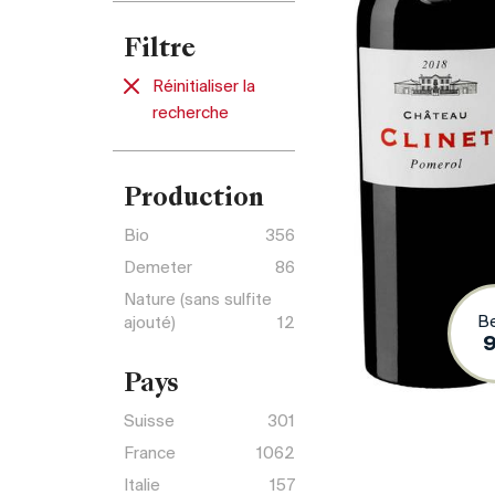
Filtre
Réinitialiser la
recherche
Production
Bio
356
Demeter
86
Nature (sans sulfite
B
ajouté)
12
Pays
Suisse
301
France
1062
Italie
157