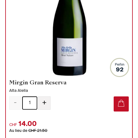
Peñin
92
Mirgin Gran Reserva
Alta Alella
-
+
14.00
CHF
Au lieu de
CHF 21.50