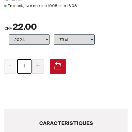
Royaume-Uni
En stock, livré entre le
10.08
et le
16.08
Primeurs
22.00
2025
CHF
Promotions
Coffrets
-
+
Checkout
Vins Bio
Vins Demeter
Vins Natures
Sans sulfite ajouté
CARACTÉRISTIQUES
Nouveautés