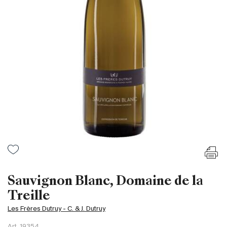
France
Italie
Espagne
Afrique du Sud
Allemagne
Argentine
Australie
Autriche
Brésil
Chili
États-Unis
Hongrie
Sauvignon Blanc, Domaine de la
Liban
Treille
Nouvelle Zélande
Les Frères Dutruy - C. & J. Dutruy
Portugal
Art.
19354