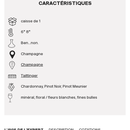
CARACTÉRISTIQUES
Producteurs
caisse de 1
Aller à
6° 8°
Ben...non.
L'entreprise
{{Si
Actualités
Champagne
E-Catalogue
Champagne
Conditions générales
Taittinger
Chardonnay, Pinot Noir, Pinot Meunier
minéral, floral / fleurs blanches, fines bulles