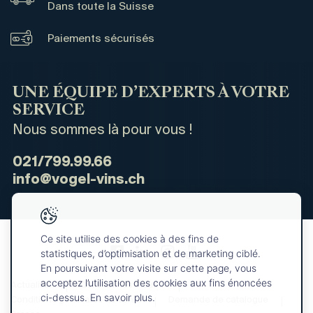
Dans toute la Suisse
Paiements sécurisés
UNE ÉQUIPE D’EXPERTS À VOTRE
SERVICE
Nous sommes là pour vous !
021/799.99.66
info@vogel-vins.ch
Ce site utilise des cookies à des fins de
statistiques, d’optimisation et de marketing ciblé.
En poursuivant votre visite sur cette page, vous
acceptez l’utilisation des cookies aux fins énoncées
Actualités
Qui sommes-nous ?
ci-dessus. En savoir plus.
Conditions générales de vente
Demande de catalogue