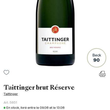
France
Italie
Espagne
Afrique du Sud
Allemagne
Argentine
Australie
Autriche
Beck
90
Brésil
Chili
États-Unis
Hongrie
Taittinger brut Réserve
Liban
Taittinger
Nouvelle Zélande
Art.
5851
Portugal
En stock, livré entre le
09.08
et le
13.08