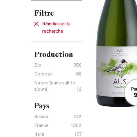
Filtre
Réinitialiser la
recherche
Production
Bio
356
Demeter
86
Nature (sans sulfite
Pa
ajouté)
12
Pays
Suisse
301
France
1062
Italie
157