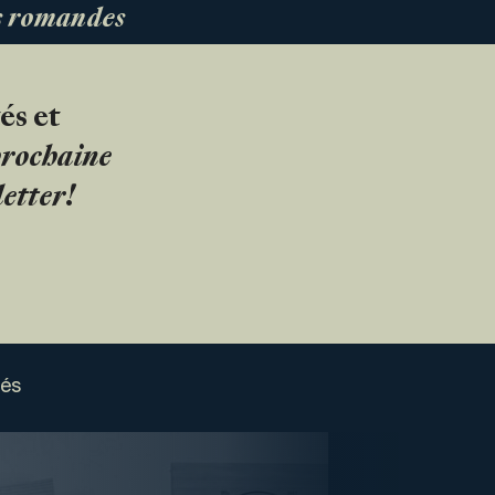
es romandes
és et
 prochaine
etter!
sés