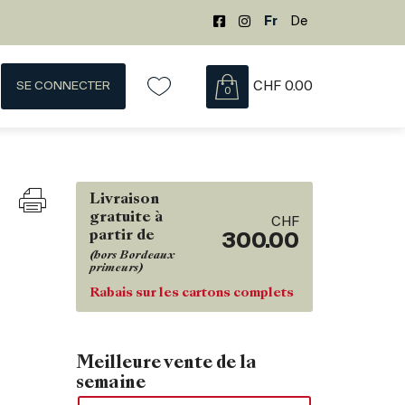
Fr
De
SE CONNECTER
CHF
0.00
0
Livraison
gratuite à
CHF
partir de
300.00
(hors Bordeaux
primeurs)
Rabais sur les cartons complets
Meilleure vente de la
semaine