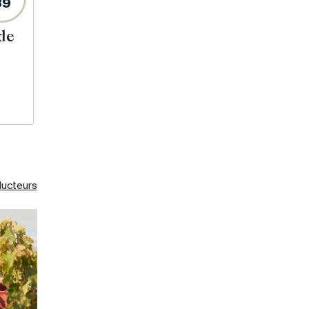
89
de
ducteurs