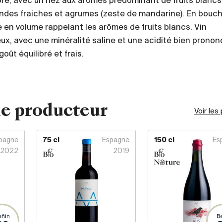
ré, avec un nez aux arômes prédominant de fruits blancs 
des fraiches et agrumes (zeste de mandarine). En bouch
 en volume rappelant les arômes de fruits blancs. Vin
ux, avec une minéralité saline et une acidité bien pronon
goût équilibré et frais.
e producteur
Voir les
pagne
75 cl
Espagne
150 cl
Es
2022
2019
eñin
B