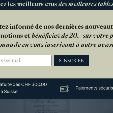
 les meilleurs crus
des meilleures tabl
tez informé de nos dernières nouveaut
motions et
bénéficiez de 20.- sur votre
mande en vous inscrivant à notre newsl
S'INSCRIRE
ratuite dès CHF 300.00
Paiements sécuri
la Suisse
Vogel
Vins