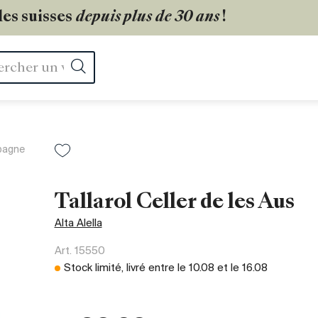
les suisses
depuis plus de 30 ans
!
Rechercher
pagne
Tallarol Celler de les Aus
Alta Alella
Art.
15550
Stock limité, livré entre le
10.08
et le
16.08