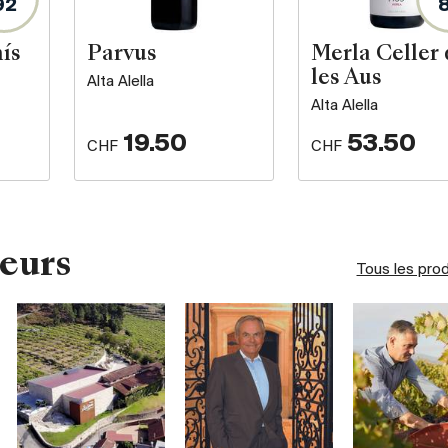
92
ís
Parvus
Merla Celler 
les Aus
Alta Alella
Alta Alella
19.50
53.50
CHF
CHF
eurs
Tous les pro