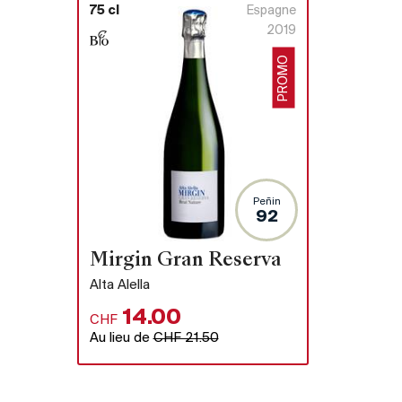
75 cl
Espagne
2019
PROMO
Peñin
92
Mirgin Gran Reserva
Alta Alella
14.00
CHF
Au lieu de
CHF 21.50