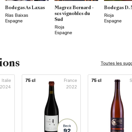
Bodegas As Laxas
Magrez Bernard -
Bodegas D. 
ses vignobles du
Rías Baixas
Rioja
Sud
Espagne
Espagne
Rioja
Espagne
ions
Toutes les sug
Italie
75 cl
France
75 cl
S
2024
2022
Beck
92