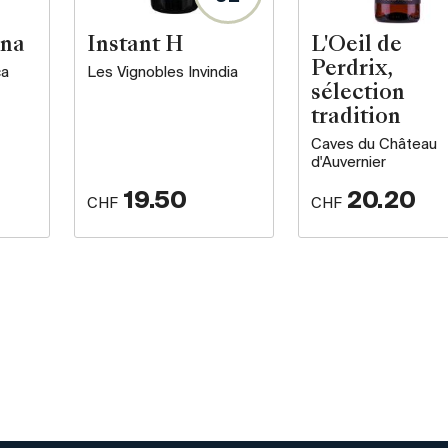
ona
Instant H
L'Oeil de
Perdrix,
ca
Les Vignobles Invindia
sélection
tradition
Caves du Château
d'Auvernier
19.50
20.20
CHF
CHF