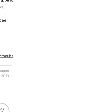
(poire,
e,
cée,
 produits
pagne
2019
eck