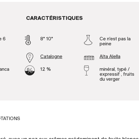
CARACTÉRISTIQUES
e 6
8° 10°
Ce n'est pas la
peine
Catalogne
Alta Alella
anca
12 %
minéral, typé /
expressif , fruits
du verger
TATIONS