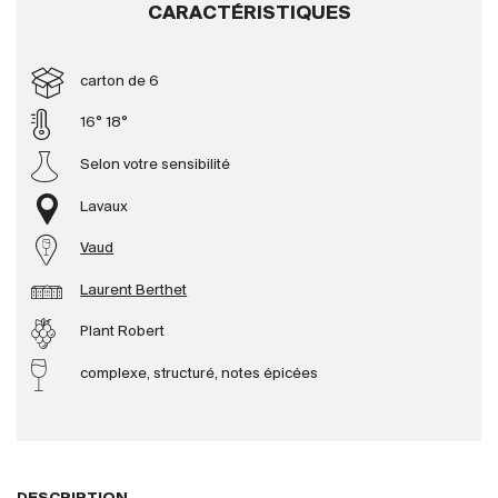
CARACTÉRISTIQUES
Producteurs
carton de 6
Aller à
16° 18°
Selon votre sensibilité
L'entreprise
{{Si
Actualités
Lavaux
E-Catalogue
Vaud
Conditions générales
Laurent Berthet
Plant Robert
complexe, structuré, notes épicées