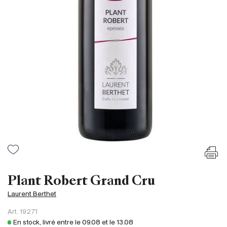
France
Italie
Espagne
Afrique du Sud
Allemagne
Argentine
Australie
Autriche
Brésil
Chili
États-Unis
Hongrie
Plant Robert Grand Cru
Liban
Laurent Berthet
Nouvelle Zélande
Art.
19271
Portugal
En stock, livré entre le
09.08
et le
13.08