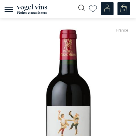
0
Afficher
la
navigation
Fr
De
France
Nos Vins
Champagnes
Vins blancs
Vins rosés
Vins rouges
Mousseux
Spiritueux
Divers
Nos vins par pays
Suisse