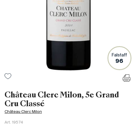
France
Italie
Espagne
Afrique du Sud
Allemagne
Argentine
Falstaff
Australie
96
Autriche
Brésil
Chili
États-Unis
Château Clerc Milon, 5e Grand
Hongrie
Cru Classé
Liban
Château Clerc Milon
Nouvelle Zélande
Art.
19574
Portugal