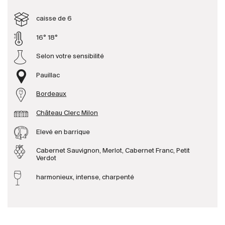
caisse de 6
Producteurs
16° 18°
Aller à
Selon votre sensibilité
L'entreprise
Pauillac
{{Si
Actualités
Bordeaux
E-Catalogue
Château Clerc Milon
Conditions générales
Elevé en barrique
Cabernet Sauvignon, Merlot, Cabernet Franc, Petit
Verdot
harmonieux, intense, charpenté