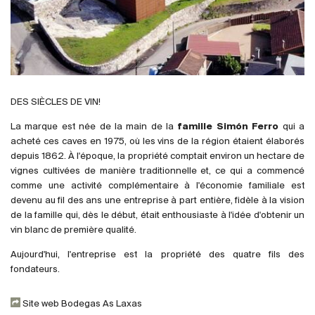
France
Italie
Espagne
Afrique du Sud
Allemagne
DES SIÈCLES DE VIN!
Argentine
La marque est née de la main de la
famille Simón Ferro
qui a
Australie
acheté ces caves en 1975, où les vins de la région étaient élaborés
Autriche
depuis 1862. À l'époque, la propriété comptait environ un hectare de
vignes cultivées de manière traditionnelle et, ce qui a commencé
Brésil
comme une activité complémentaire à l'économie familiale est
Chili
devenu au fil des ans une entreprise à part entière, fidèle à la vision
États-Unis
de la famille qui, dès le début, était enthousiaste à l'idée d'obtenir un
vin blanc de première qualité.
Hongrie
Liban
Aujourd'hui, l'entreprise est la propriété des quatre fils des
fondateurs.
Nouvelle Zélande
Portugal
Site web Bodegas As Laxas