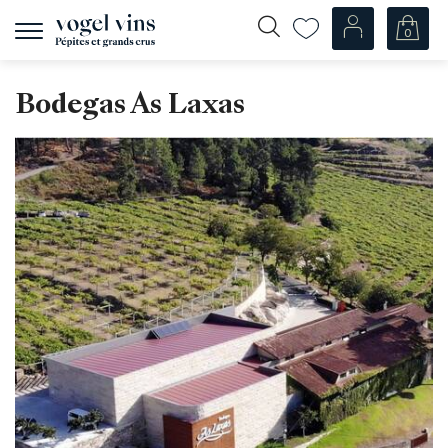
0
Afficher
la
navigation
Fr
De
Bodegas As Laxas
Nos Vins
Champagnes
Vins blancs
Vins rosés
Vins rouges
Mousseux
Spiritueux
Divers
Nos vins par pays
Suisse