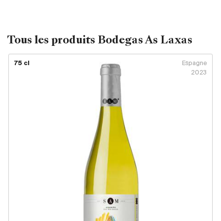
Royaume-Uni
Primeurs
Tous les produits Bodegas As Laxas
2025
75 cl
Espagne
2023
Promotions
Coffrets
Checkout
Vins Bio
Vins Demeter
Vins Natures
Sans sulfite ajouté
Nouveautés