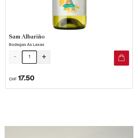
Producteurs
Aller à
Sam Albariño
Bodegas As Laxas
L'entreprise
{{Si
Actualités
-
+
E-Catalogue
Conditions générales
17.50
CHF