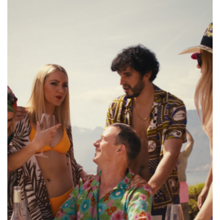
Royaume-Uni
Primeurs
2025
Promotions
Coffrets
Checkout
Vins Bio
Vins Demeter
Vins Natures
Sans sulfite ajouté
Nouveautés