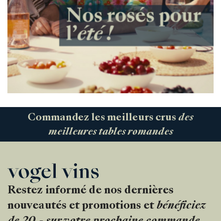
Producteurs
Aller à
L'entreprise
{{Si
Actualités
E-Catalogue
Conditions générales
Commandez les meilleurs crus
des
meilleures tables romandes
Restez informé de nos dernières
nouveautés et promotions et
bénéficiez