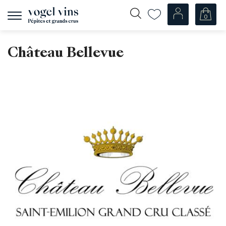
0
Afficher
la
navigation
Fr
De
Château Bellevue
Nos Vins
Champagnes
Vins blancs
Vins rosés
Vins rouges
Mousseux
Spiritueux
Divers
Nos vins par pays
Suisse