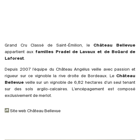
France
Italie
Espagne
Afrique du Sud
Allemagne
Grand Cru Classé de Saint-Émilion, le
Château Bellevue
Argentine
appartient aux
familles Pradel de Lavaux et de Boüard de
Laforest
.
Australie
Autriche
Depuis 2007 l’équipe du Château Angélus veille avec passion et
rigueur sur ce vignoble la rive droite de Bordeaux. Le
Château
Brésil
Bellevue
veille sur un vignoble de 6,82 hectares d’un seul tenant
Chili
sur des sols argilo-calcaires. L'encépagement est composé
États-Unis
exclusivement de merlot.
Hongrie
Site web Château Bellevue
Liban
Nouvelle Zélande
Portugal