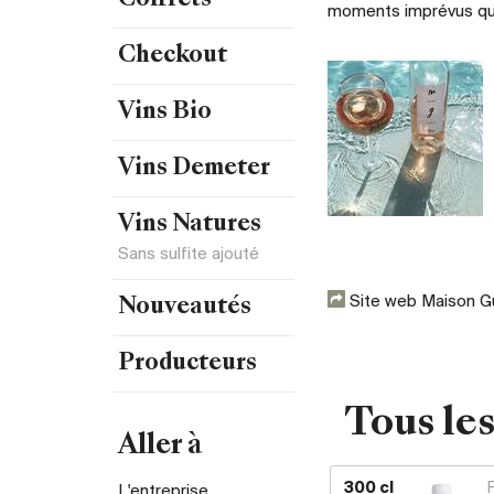
Coffrets
moments imprévus qu’
Checkout
Vins Bio
Vins Demeter
Vins Natures
Maison
Gutowski
Sans sulfite ajouté
Site web Maison G
Nouveautés
Producteurs
Tous le
Aller à
300 cl
L'entreprise