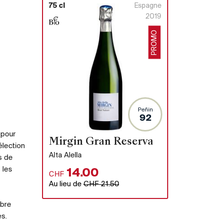
75 cl
Espagne
2019
PROMO
Peñin
92
 pour
Mirgin Gran Reserva
élection
Alta Alella
s de
 les
14.00
CHF
Au lieu de
CHF 21.50
ibre
es.