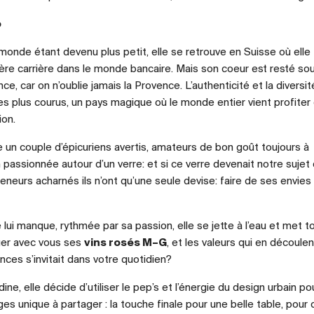
o
e monde étant devenu plus petit, elle se retrouve en Suisse où elle
 carrière dans le monde bancaire. Mais son coeur est resté sou
nce, car on n’oublie jamais la Provence. L’authenticité et la diversi
es plus courus, un pays magique où le monde entier vient profiter
ion.
e un couple d’épicuriens avertis, amateurs de bon goût toujours à
n passionnée autour d’un verre: et si ce verre devenait notre sujet
neurs acharnés ils n’ont qu’une seule devise: faire de ses envies
lui manque, rythmée par sa passion, elle se jette à l’eau et met t
ger avec vous ses
vins rosés M–G
, et les valeurs qui en découlent
nces s’invitait dans votre quotidien?
ne, elle décide d’utiliser le pep’s et l’énergie du design urbain po
es unique à partager : la touche finale pour une belle table, pour 