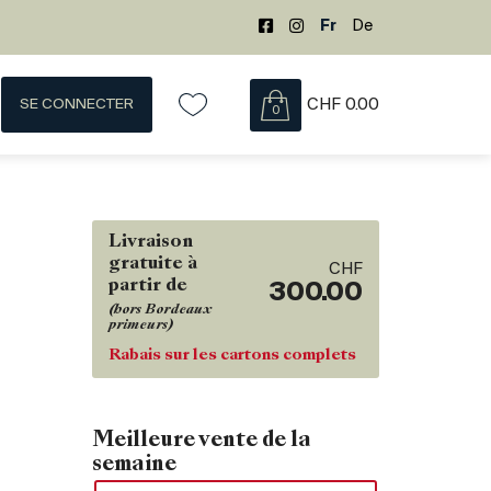
Fr
De
SE CONNECTER
CHF
0.00
0
Livraison
gratuite à
CHF
partir de
300.00
(hors Bordeaux
primeurs)
Rabais sur les cartons complets
Meilleure vente de la
semaine