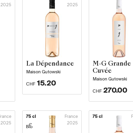
2025
2025
La Dépendance
M-G Grande
Cuvée
Maison Gutowski
Maison Gutowski
15.20
CHF
270.00
CHF
France
75 cl
France
75 cl
2025
2025