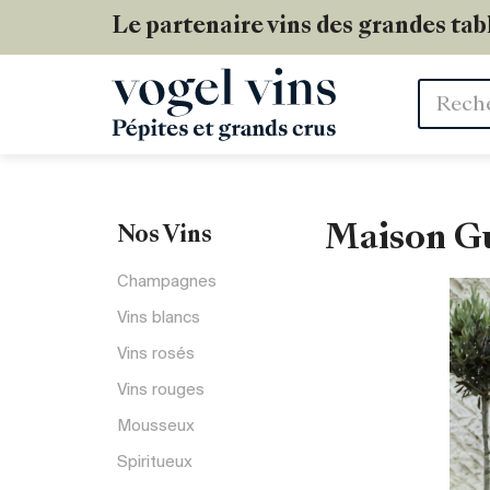
Le partenaire vins des grandes tab
Mots
clés
Maison G
Nos Vins
Champagnes
Vins blancs
Vins rosés
Vins rouges
Mousseux
Spiritueux