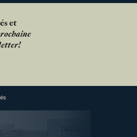
és et
 prochaine
etter!
sés