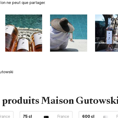
on ne peut que partager.
Maison
Maison
Maison
Gutowski
Gutowski
Gutowski
utowski
s produits Maison Gutowsk
France
75 cl
France
600 cl