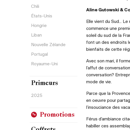
Chili
Aline Gutowski & C
États-Unis
Elle vient du Sud... L
Hongrie
commence une première
Liban
soleil du sud de la Fra
font un des endroits l
Nouvelle Zélande
bienfaits de cette rég
Portugal
Avec son mari, il form
Royaume-Uni
l’affut de conversatio
conversation? Entrepre
mode de vie.
Primeurs
Parce que la Provence 
2025
en oeuvre pour parta
l’insouciance des vaca
Promotions
Férus d’ambiance citadi
habiller ces assemblag