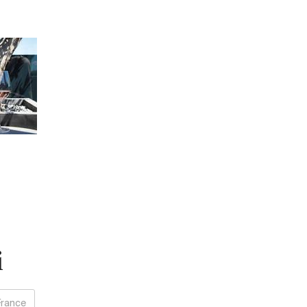
i
France