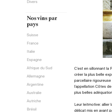
Divers
Nos vins par
pays
Suisse
France
Italie
Espagne
Afrique du Sud
C’est en sillonnant l
créer la plus belle ex
Allemagne
parcellaire rigoureuse
Argentine
l’appellation Côtes d
plus belles adéquatio
Australie
Autriche
Leur leitmotive: allier
Brésil
délicat mis en avant 