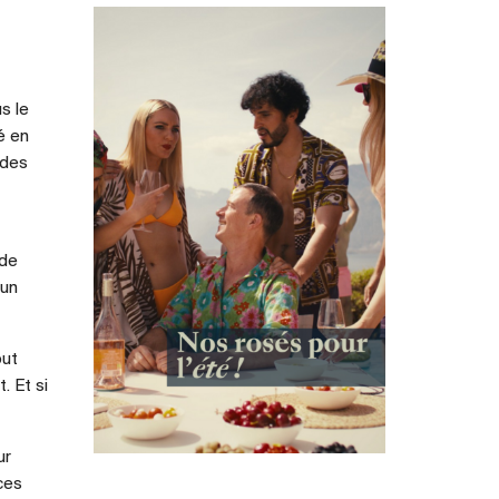
s le
té en
 des
 de
 un
out
. Et si
ur
ces