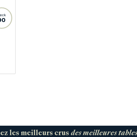
eck
90
 les meilleurs crus
des meilleures tabl