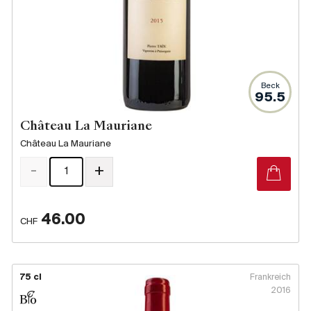
Beck
95.5
Château La Mauriane
Château La Mauriane
-
+
46.00
CHF
75 cl
Frankreich
2016