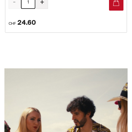
-
+
24.60
CHF