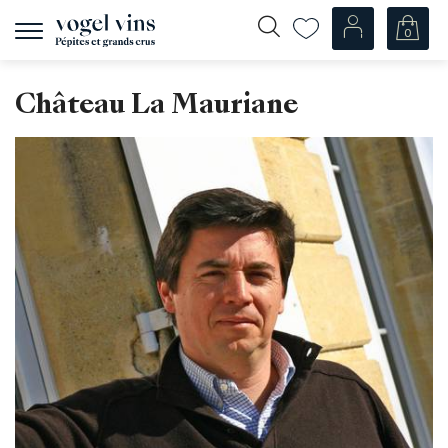
0
Navigation
zeigen
Fr
De
Château La Mauriane
Unsere Weine
Champagner
Weissweine
Roséweine
Rotweine
Schaumweine
Spirituosen
Diverse
Unsere Weine nach Ländern
Schweiz