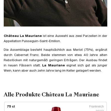
Frankreich
Italien
Spanien
Südafrika
Deutschand
Château La Mauriane
ist eine Auswahl aus zwei Parzellen in der
Argentinien
Appellation Puisseguin-Saint-Emilion.
Australien
Die Assemblage besteht hauptsächlich aus Merlot (75%), ergänzt
Österreich
durch Cabernet Franc. Beide stammen von etwa 40 Jahre alten
Rebstöcken mit naturgemäß geringen Erträgen. Der Ausbau findet
Brasilien
in neuen Fässern statt.
La Mauriane
eignet sich gut als junger
Chili
Wein, kann aber auch zehn Jahre lang im Keller gelagert werden.
USA
Ungarn
Libanon
Alle Produkte Château La Mauriane
Neuseeland
Portugal
75 cl
Frankreich