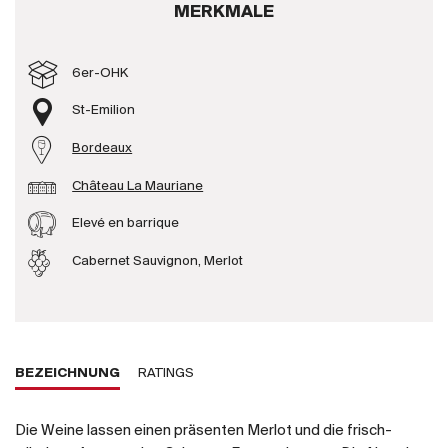
MERKMALE
Produzenten
6er-OHK
Wir über uns
St-Emilion
Die Firma
{{Si
Bordeaux
News
Château La Mauriane
E-Katalog
AGB
Elevé en barrique
Cabernet Sauvignon, Merlot
BEZEICHNUNG
RATINGS
Die Weine lassen einen präsenten Merlot und die frisch-