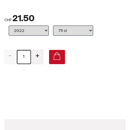
Großbritannien
21.50
Subskriptionsweine
CHF
2025
Promotionen
-
+
Degustationspakete
Checkout
La Mauriane Puisseguin Saint-Émilion on Vivino
Bio-Weine
Demeter-Weine
Natur-Weine
Neuheiten