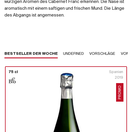
würzigen Aromen des Cabernet Franc erkennen. Die Nase ist
aromatisch mit einem saftigen und frischen Mund. Die Länge
des Abgangs ist angemessen.
BESTSELLER DER WOCHE
UNDEFINED
VORSCHLÄGE
VOM 
75 cl
Spanien
2019
PROMO