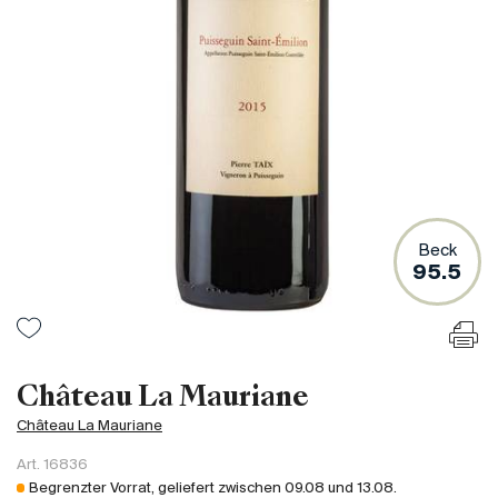
Frankreich
Italien
Spanien
Südafrika
Deutschand
Argentinien
Australien
Österreich
Beck
95.5
Brasilien
Chili
USA
Ungarn
Château La Mauriane
Libanon
Château La Mauriane
Neuseeland
Art.
16836
Portugal
Begrenzter Vorrat, geliefert zwischen
09.08
und
13.08
.