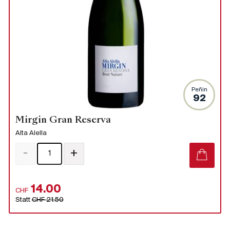
Peñin
92
Mirgin Gran Reserva
Alta Alella
-
+
14.00
CHF
Statt
CHF 21.50