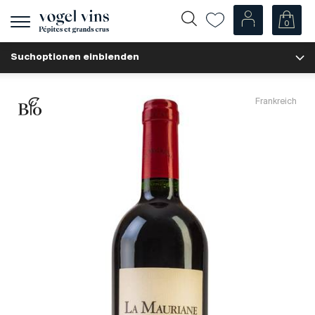
0
Navigation
zeigen
Suchoptionen einblenden
Fr
De
Unsere Weine
Frankreich
Champagner
Weissweine
Roséweine
Rotweine
Schaumweine
Spirituosen
Diverse
Unsere Weine nach Ländern
Schweiz