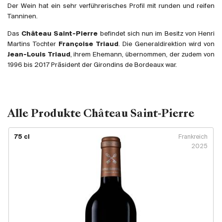
Großbritannien
Der Wein hat ein sehr verführerisches Profil mit runden und reifen
Tanninen.
Subskriptionsweine
Das
Château Saint-Pierre
befindet sich nun im Besitz von Henri
Martins Tochter
Françoise Triaud
. Die Generaldirektion wird von
2025
Jean-Louis Triaud
, ihrem Ehemann, übernommen, der zudem von
1996 bis 2017 Präsident der Girondins de Bordeaux war.
Promotionen
Degustationspakete
Alle Produkte Château Saint-Pierre
Checkout
75 cl
Frankreich
Bio-Weine
2025
Demeter-Weine
Natur-Weine
Neuheiten