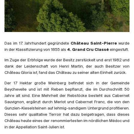
Frankreich
Italien
Spanien
Südafrika
Deutschand
Das im 17. Jahrhundert gegründete
Château Saint-Pierre
wurde
Argentinien
in der Klassifizierung von 1855 als
4. Grand Cru Classé
eingestuft.
Australien
Im Zuge der Erbfolge wurde der Besitz zerstückelt und erst 1982 und
Österreich
dank der Leidenschaft von Henri Martin, der auch Besitzer von
Château Gloria ist, fand das Château zu seiner alten Einheit zurück.
Brasilien
Chili
Der 17 Hektar große Weinberg befindet sich in der Gemeinde
Beychevelle und ist mit Reben bepflanzt, die im Durchschnitt 50
USA
Jahre alt sind. Eine Mehrheit der Rebstöcke besteht aus Cabernet
Ungarn
Sauvignon, ergänzt durch Merlot und Cabernet Franc, die von den
Libanon
Gunzien-Kieselsteinen auf lehmig-sandigem Untergrund profitieren.
Dieses sehr qualitative Terroir hat dazu beigetragen, dass dieses
Neuseeland
Château heute eines der renommiertesten im nördlichen Médoc und
Portugal
in der Appellation Saint-Julien ist.