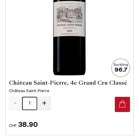
Produzenten
Wir über uns
Die Firma
{{Si
News
E-Katalog
Suckling
AGB
96.7
Château Saint-Pierre, 4e Grand Cru Classé
Château Saint-Pierre
-
+
38.90
CHF