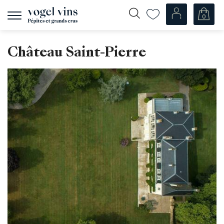
0
Navigation
zeigen
Fr
De
Château Saint-Pierre
Unsere Weine
Champagner
Weissweine
Roséweine
Rotweine
Schaumweine
Spirituosen
Diverse
Unsere Weine nach Ländern
Schweiz