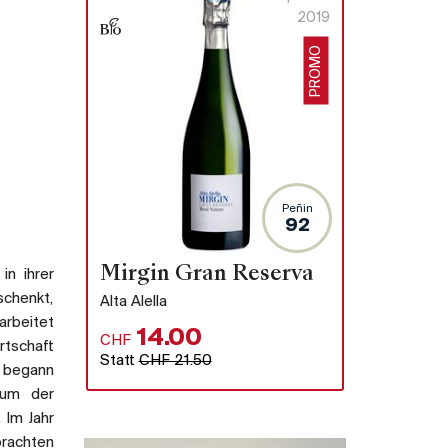
2019
PROMO
Peñin
92
Mirgin Gran Reserva
in ihrer
schenkt,
Alta Alella
arbeitet
14.00
CHF
rtschaft
Statt
CHF 21.50
d begann
ium der
 Im Jahr
brachten