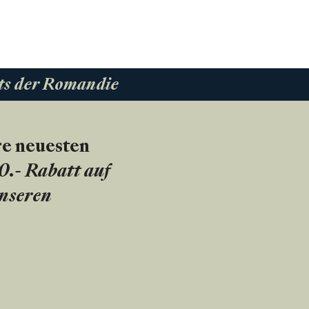
ts der Romandie
re neuesten
20.- Rabatt auf
unseren