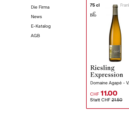
75 cl
Fran
Die Firma
News
E-Katalog
AGB
Riesling
Expression
Domaine Agapé - V.
11.00
CHF
Statt CHF
21.50