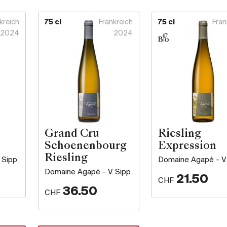
kreich
75 cl
Frankreich
75 cl
Fran
2024
2024
Grand Cru
Riesling
Schoenenbourg
Expression
Riesling
 Sipp
Domaine Agapé - V.
Domaine Agapé - V. Sipp
21.50
CHF
36.50
CHF