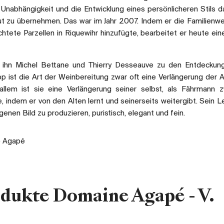
Unabhängigkeit und die Entwicklung eines persönlicheren Stils d
ut zu übernehmen. Das war im Jahr 2007. Indem er die Familienw
htete Parzellen in Riquewihr hinzufügte, bearbeitet er heute ein
n ihn Michel Bettane und Thierry Desseauve zu den Entdeckun
ipp ist die Art der Weinbereitung zwar oft eine Verlängerung der A
llem ist sie eine Verlängerung seiner selbst, als Fährmann 
, indem er von den Alten lernt und seinerseits weitergibt. Sein Le
enen Bild zu produzieren, puristisch, elegant und fein.
 Agapé
odukte Domaine Agapé - V.