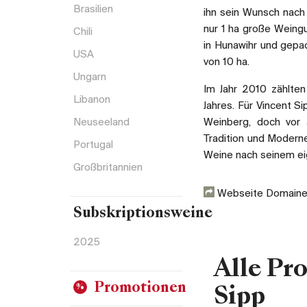
Brasilien
ihn sein Wunsch nach 
nur 1 ha große Weing
Chili
in Hunawihr und gepac
USA
von 10 ha.
Ungarn
Im Jahr 2010 zählte
Libanon
Jahres. Für Vincent S
Neuseeland
Weinberg, doch vor a
Tradition und Moderne
Portugal
Weine nach seinem eig
Großbritannien
Webseite Domaine
Subskriptionsweine
2025
Alle Pr
Promotionen
Sipp