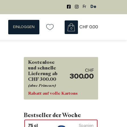
Fr
De
EINLOGGEN
CHF
0.00
0
Kostenlose
und schnelle
CHF
Lieferung ab
300.00
CHF 300.00
(ohne Primeurs)
Rabatt auf volle Kartons
Bestseller der Woche
75 cl
Spanien