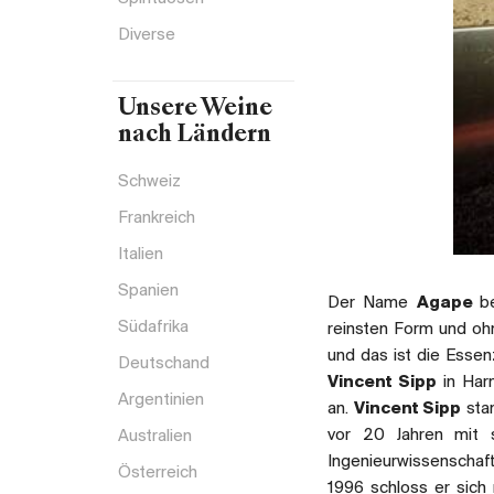
Diverse
Unsere Weine
nach Ländern
Schweiz
Frankreich
Italien
Spanien
Der Name
Agape
b
Südafrika
reinsten Form und ohn
und das ist die Essen
Deutschand
Vincent Sipp
in Har
Argentinien
an.
Vincent Sipp
stam
vor 20 Jahren mit 
Australien
Ingenieurwissenschaft
Österreich
1996 schloss er sic