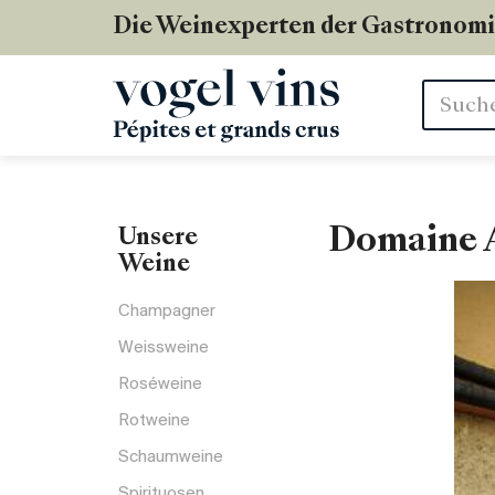
Die Weinexperten der Gastronom
Stichwör
Domaine A
Unsere
Weine
Champagner
Weissweine
Roséweine
Rotweine
Schaumweine
Spirituosen