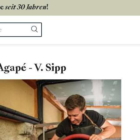
ie
seit 30 Jahren
!
ter
Suchen
gapé - V. Sipp