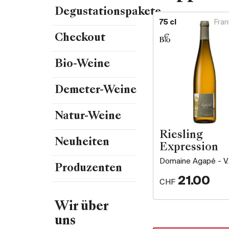
Degustationspakete
75 cl
Fran
Checkout
Bio-Weine
Demeter-Weine
Natur-Weine
Riesling
Neuheiten
Expression
Domaine Agapé - V.
Produzenten
21.00
CHF
Wir über
uns