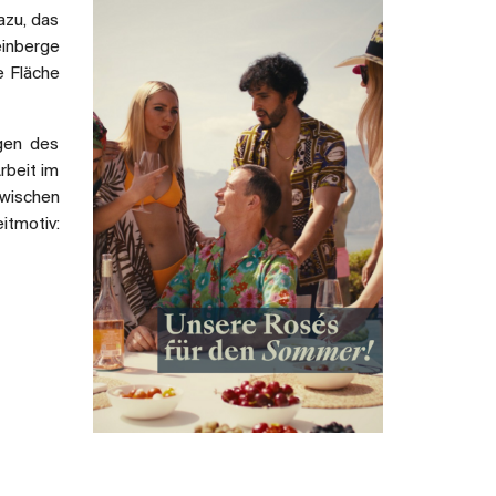
azu, das
einberge
e Fläche
gen des
rbeit im
zwischen
itmotiv: