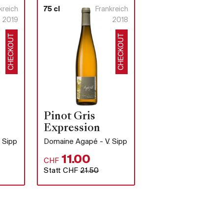
kreich
75 cl
Frankreich
2019
2018
CHECKOUT
CHECKOUT
Pinot Gris
Expression
 Sipp
Domaine Agapé - V. Sipp
11.00
CHF
Statt CHF
21.50