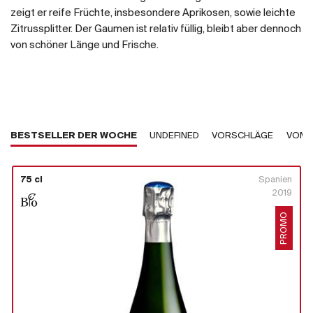
zeigt er reife Früchte, insbesondere Aprikosen, sowie leichte
Zitrussplitter. Der Gaumen ist relativ füllig, bleibt aber dennoch
von schöner Länge und Frische.
BESTSELLER DER WOCHE
UNDEFINED
VORSCHLÄGE
VOM 
75 cl
Spanien
2019
PROMO