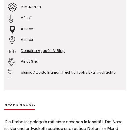
Produzenten
6er-Karton
8° 10°
Wir über uns
Alsace
Die Firma
Alsace
{{Si
News
Domaine Agapé - V. Sipp
E-Katalog
Pinot Gris
AGB
blumig / weiße Blumen, fruchtig, lebhaft / Zitrusfrüchte
BEZEICHNUNG
Die Farbe ist goldgelb mit einer schönen Intensität. Die Nase
ist klar und entwickelt rauchige und röstige Noten. Im Mund