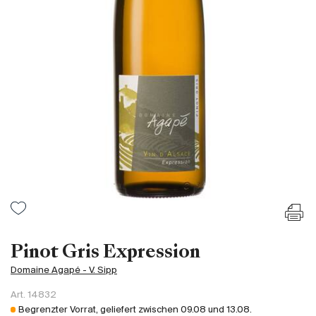
Frankreich
Italien
Spanien
Südafrika
Deutschand
Argentinien
Australien
Österreich
Brasilien
Chili
USA
Ungarn
Pinot Gris Expression
Libanon
Domaine Agapé - V. Sipp
Neuseeland
Art.
14832
Portugal
Begrenzter Vorrat, geliefert zwischen
09.08
und
13.08
.