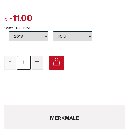
Großbritannien
11.00
Subskriptionsweine
CHF
2025
Statt
CHF 21.50
Promotionen
Degustationspakete
-
+
Checkout
Bio-Weine
Demeter-Weine
Natur-Weine
MERKMALE
Neuheiten