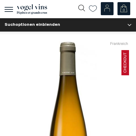
0
Navigation
zeigen
Suchoptionen einblenden
Fr
De
Unsere Weine
Frankreich
Champagner
CHECKOUT
Weissweine
Roséweine
Rotweine
Schaumweine
Spirituosen
Diverse
Unsere Weine nach Ländern
Schweiz