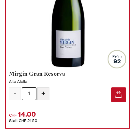
Peñin
92
Mirgin Gran Reserva
Alta Alella
-
+
14.00
CHF
Statt
CHF 21.50