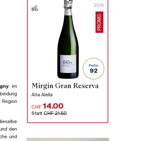
2019
PROMO
Peñin
92
Mirgin Gran Reserva
gny
, im
rbindung
Alta Alella
 Region
14.00
CHF
Statt
CHF 21.50
ieselbe
 und den
iche und