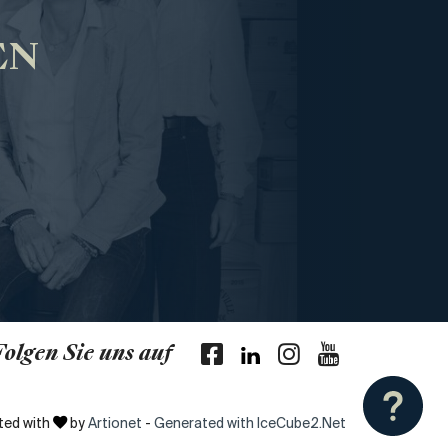
EN
Folgen Sie uns auf
ted with
by
Artionet
-
Generated with IceCube2.Net