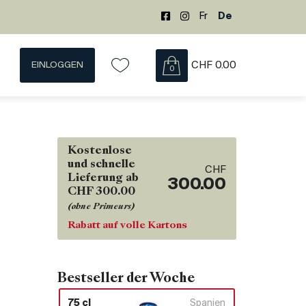
Fr
De
EINLOGGEN
CHF
0.00
0
Kostenlose
und schnelle
CHF
Lieferung ab
300.00
CHF 300.00
(ohne Primeurs)
Rabatt auf volle Kartons
Bestseller der Woche
75 cl
Spanien