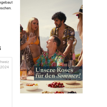
angebaut
nschen.
s
hweiz
2024