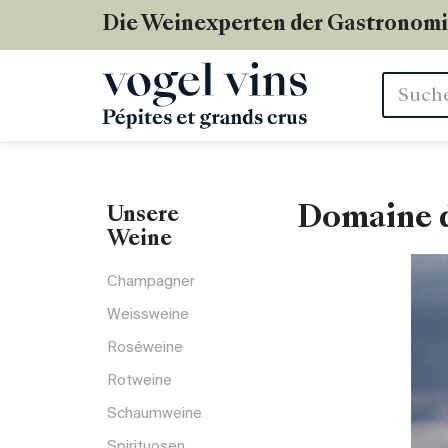
Die Weinexperten der Gastronom
Stichwör
Domaine d
Unsere
Weine
Champagner
Weissweine
Roséweine
Rotweine
Schaumweine
Spirituosen