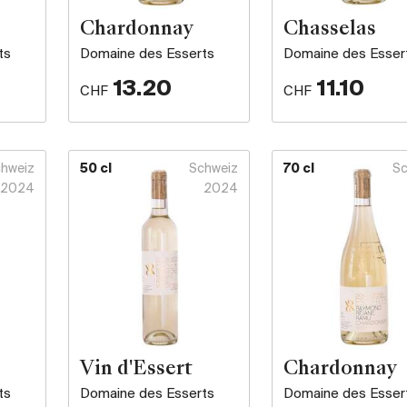
Chardonnay
Chasselas
ts
Domaine des Esserts
Domaine des Esser
13.20
11.10
CHF
CHF
hweiz
50 cl
Schweiz
70 cl
Sc
2024
2024
Vin d'Essert
Chardonnay
ts
Domaine des Esserts
Domaine des Esser