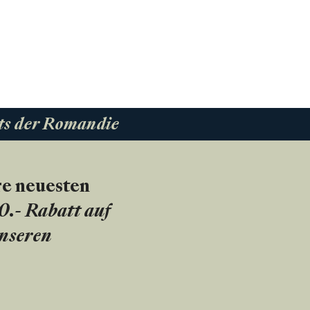
ts der Romandie
re neuesten
20.- Rabatt auf
unseren