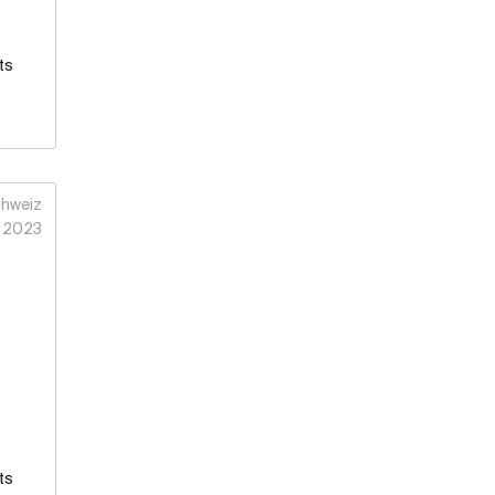
ts
hweiz
2023
ts