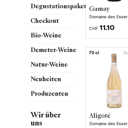
Degustationspakete
Gamay
Domaine des Esser
Checkout
11.10
CHF
Bio-Weine
Demeter-Weine
70 cl
Sc
Natur-Weine
Neuheiten
Produzenten
Wir über
Aligoté
uns
Domaine des Esser