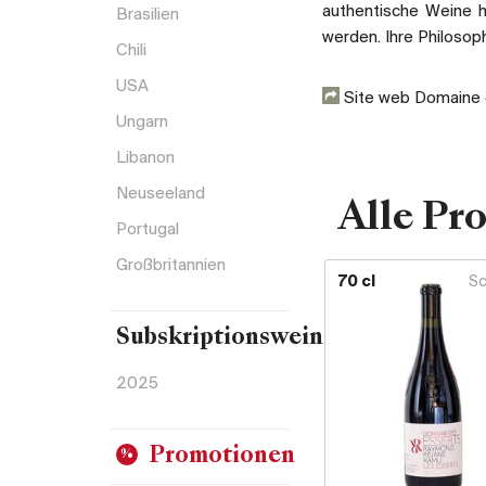
authentische Weine he
Brasilien
werden. Ihre Philosop
Chili
USA
Site web Domaine 
Ungarn
Libanon
Neuseeland
Alle Pr
Portugal
Großbritannien
70 cl
Sc
Subskriptionsweine
2025
Promotionen