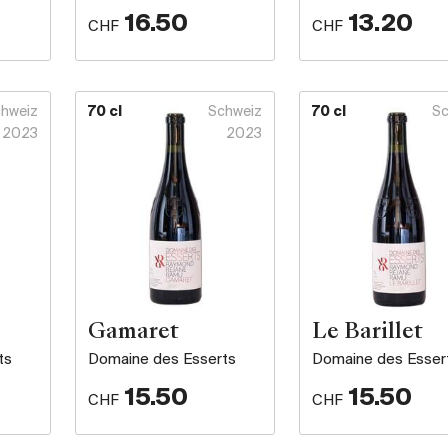
16.50
13.20
CHF
CHF
hweiz
70 cl
Schweiz
70 cl
Sc
2023
2023
Gamaret
Le Barillet
ts
Domaine des Esserts
Domaine des Esser
15.50
15.50
CHF
CHF