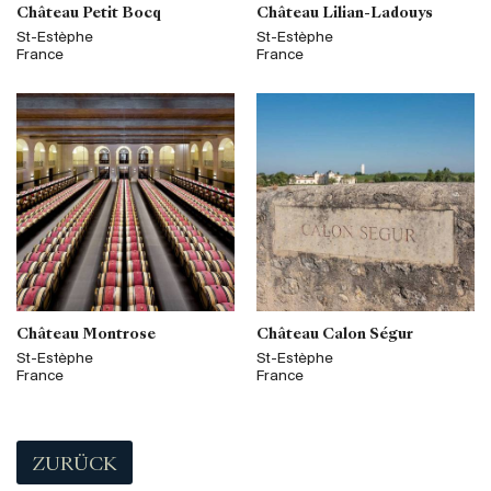
Château Petit Bocq
Château Lilian-Ladouys
St-Estèphe
St-Estèphe
France
France
Château Montrose
Château Calon Ségur
St-Estèphe
St-Estèphe
France
France
ZURÜCK