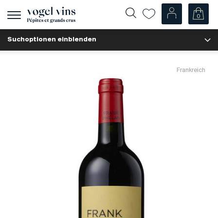
0
Navigation
zeigen
Suchoptionen einblenden
Fr
De
Unsere Weine
Frankreich
Champagner
Weissweine
Roséweine
Rotweine
Schaumweine
Spirituosen
Diverse
Unsere Weine nach Ländern
Schweiz