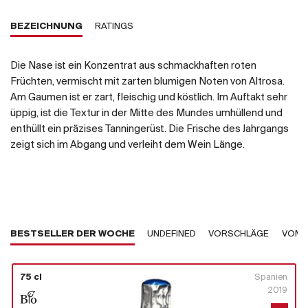
BEZEICHNUNG
RATINGS
Die Nase ist ein Konzentrat aus schmackhaften roten
Früchten, vermischt mit zarten blumigen Noten von Altrosa.
Am Gaumen ist er zart, fleischig und köstlich. Im Auftakt sehr
üppig, ist die Textur in der Mitte des Mundes umhüllend und
enthüllt ein präzises Tanningerüst. Die Frische des Jahrgangs
zeigt sich im Abgang und verleiht dem Wein Länge.
BESTSELLER DER WOCHE
UNDEFINED
VORSCHLÄGE
VOM 
75 cl
Spanien
2019