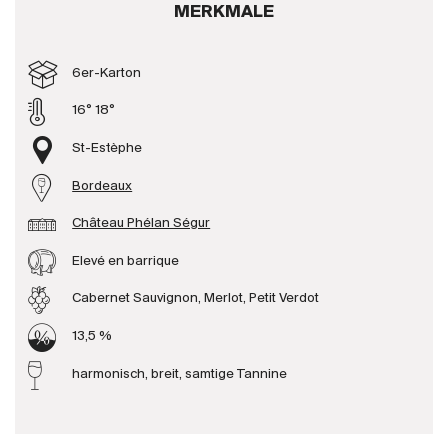
MERKMALE
Produzenten
6er-Karton
Wir über uns
16° 18°
Die Firma
{{Si
St-Estèphe
News
Bordeaux
E-Katalog
AGB
Château Phélan Ségur
Elevé en barrique
Cabernet Sauvignon, Merlot, Petit Verdot
13,5 %
harmonisch, breit, samtige Tannine