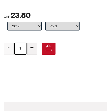
Großbritannien
23.80
Subskriptionsweine
CHF
2025
Promotionen
-
+
Degustationspakete
Checkout
Château Phélan Ségur Saint-Estèphe 2018 on Vivino
Bio-Weine
Demeter-Weine
Natur-Weine
Neuheiten