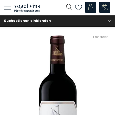
0
Navigation
zeigen
Suchoptionen einblenden
Fr
De
Unsere Weine
Frankreich
Champagner
Weissweine
Roséweine
Rotweine
Schaumweine
Spirituosen
Diverse
Unsere Weine nach Ländern
Schweiz