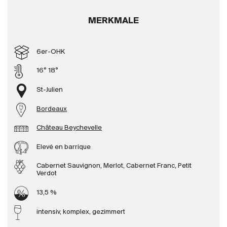
Produzenten
MERKMALE
Wir über uns
6er-OHK
Die Firma
16° 18°
{{Si
News
St-Julien
E-Katalog
Bordeaux
AGB
Château Beychevelle
Elevé en barrique
Cabernet Sauvignon, Merlot, Cabernet Franc, Petit
Verdot
13,5 %
intensiv, komplex, gezimmert