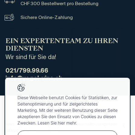
CHF 300 Bestellwert pro Bestellung
Sichere Online-Zahlung
EIN EXPERTENTEAM ZU IHREN
DIENSTEN
Wir sind für Sie da!
021/799.99.66
info@vogel-vins.ch
Diese Webseite benutzt Cookies für Statistiken, zur
Seitenoptimierung und für zielgerichtetes
Marketing. Mit der weiteren Benutzung dieser Seite
akzeptieren Sie den Einsatz von Cookies zu diesen
Zwecken. Lesen Sie hier mehr.
News
Über uns
Allgemeine Geschäftbedingungen
Katalog anfragen
Presse