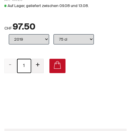
Großbritannien
Auf Lager, geliefert zwischen
09.08
und
13.08
.
Subskriptionsweine
97.50
2025
CHF
Promotionen
Degustationspakete
-
+
Checkout
Bio-Weine
Château Beychevelle Saint-Julien (Grand Cru Classé) U.V. on Vivino
Demeter-Weine
Natur-Weine
Neuheiten