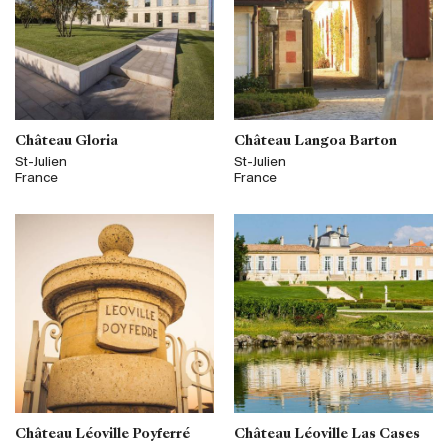
Château Gloria
Château Langoa Barton
St-Julien
St-Julien
France
France
Château Léoville Poyferré
Château Léoville Las Cases