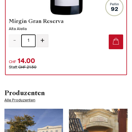
Peñin
92
Mirgin Gran Reserva
Alta Alella
-
+
14.00
CHF
Statt
CHF 21.50
Produzenten
Alle Produzenten