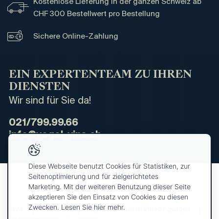
Kostenlose Lieferung in der ganzen Schweiz ab
CHF 300 Bestellwert pro Bestellung
Sichere Online-Zahlung
EIN EXPERTENTEAM ZU IHREN
DIENSTEN
Wir sind für Sie da!
021/799.99.66
info@vogel-vins.ch
Diese Webseite benutzt Cookies für Statistiken, zur
Seitenoptimierung und für zielgerichtetes
Marketing. Mit der weiteren Benutzung dieser Seite
akzeptieren Sie den Einsatz von Cookies zu diesen
Zwecken. Lesen Sie hier mehr.
News
Über uns
Allgemeine Geschäftbedingungen