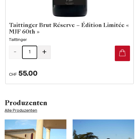
Taittinger Brut Réserve – Édition Limitée «
MJF 60th »
Taittinger
-
+
55.00
CHF
Produzenten
Alle Produzenten