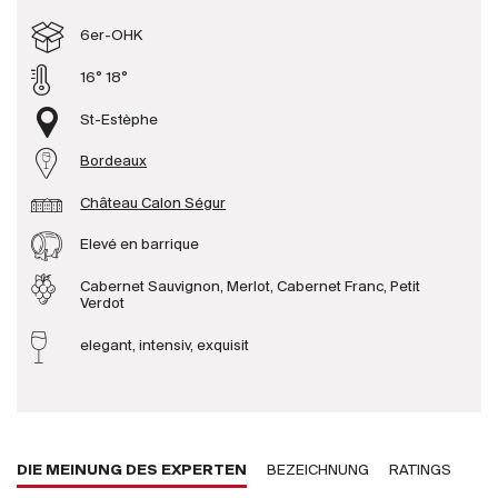
Produzenten
6er-OHK
16° 18°
Wir über uns
St-Estèphe
Die Firma
{{Si
Bordeaux
News
Château Calon Ségur
E-Katalog
AGB
Elevé en barrique
Cabernet Sauvignon, Merlot, Cabernet Franc, Petit
Verdot
elegant, intensiv, exquisit
DIE MEINUNG DES EXPERTEN
BEZEICHNUNG
RATINGS