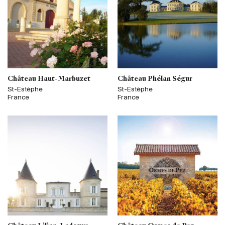
Château Haut-Marbuzet
Château Phélan Ségur
St-Estèphe
St-Estèphe
France
France