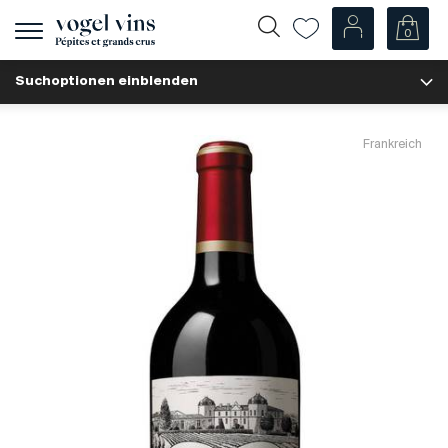
0
Navigation
zeigen
Suchoptionen einblenden
Fr
De
Unsere Weine
Frankreich
Champagner
Weissweine
Roséweine
Rotweine
Schaumweine
Spirituosen
Diverse
Unsere Weine nach Ländern
Schweiz