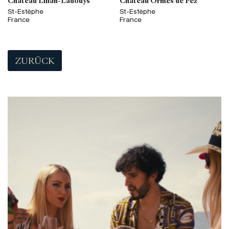
Château Lilian-Ladouys
Château Ormes de Pez
St-Estèphe
St-Estèphe
France
France
ZURÜCK