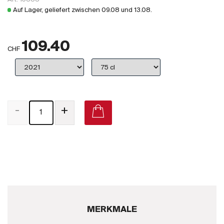
Großbritannien
Auf Lager, geliefert zwischen
09.08
und
13.08
.
Subskriptionsweine
109.40
2025
CHF
Promotionen
Degustationspakete
-
+
Checkout
Bio-Weine
Demeter-Weine
Natur-Weine
MERKMALE
Neuheiten