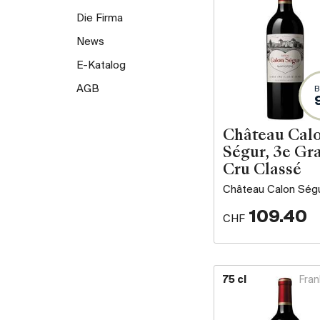
Die Firma
News
E-Katalog
AGB
B
Château Cal
Ségur, 3e Gr
Cru Classé
Château Calon Ség
109.40
CHF
75 cl
Fran