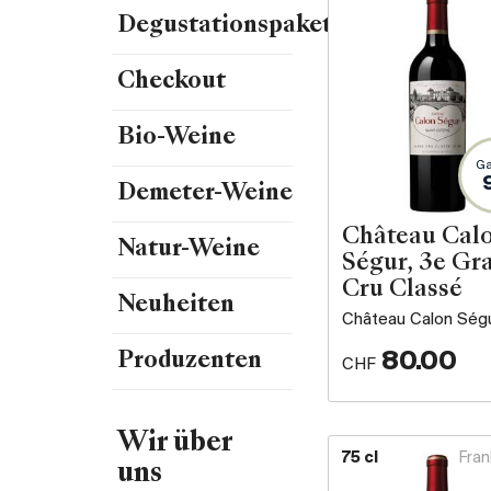
Degustationspakete
Checkout
Bio-Weine
Ga
Demeter-Weine
Château Cal
Natur-Weine
Ségur, 3e Gr
Cru Classé
Neuheiten
Château Calon Ség
80.00
Produzenten
CHF
Wir über
75 cl
Fran
uns