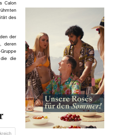
us Calon
rühmten
ität des
den der
a, deren
-Gruppe
die die
r
kreich