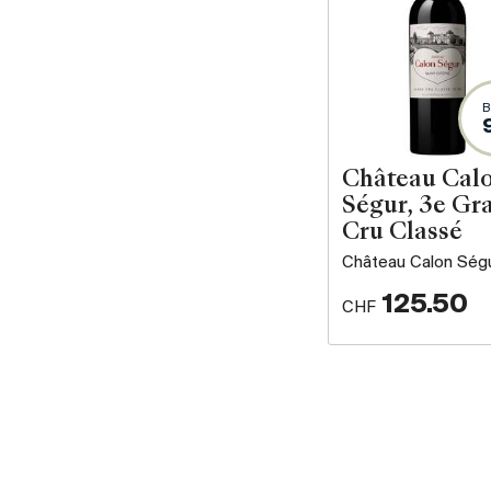
B
Château Cal
Ségur, 3e Gr
Cru Classé
Château Calon Ség
125.50
CHF