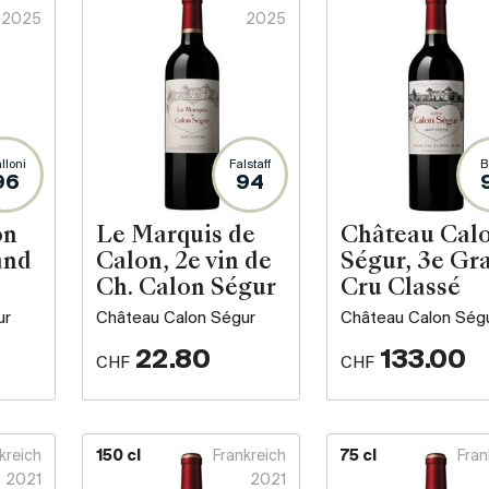
2025
2025
lloni
Falstaff
B
96
94
on
Le Marquis de
Château Cal
and
Calon, 2e vin de
Ségur, 3e Gr
Ch. Calon Ségur
Cru Classé
ur
Château Calon Ségur
Château Calon Ség
22.80
133.00
CHF
CHF
kreich
150 cl
Frankreich
75 cl
Fran
2021
2021