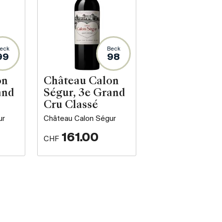
eck
Beck
99
98
on
Château Calon
and
Ségur, 3e Grand
Cru Classé
ur
Château Calon Ségur
161.00
CHF