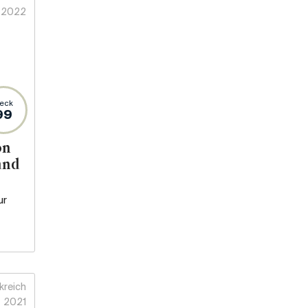
2022
eck
99
on
and
ur
kreich
2021