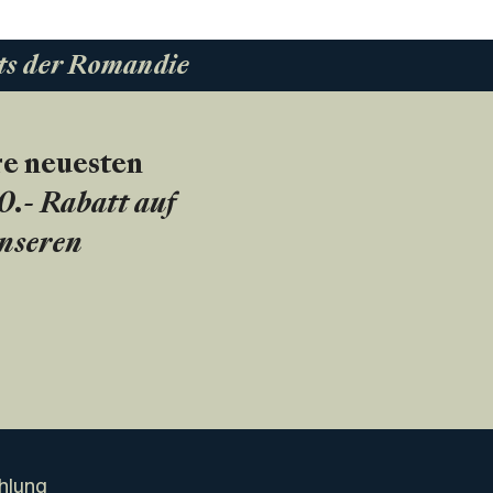
ts der Romandie
re neuesten
20.- Rabatt auf
unseren
hlung