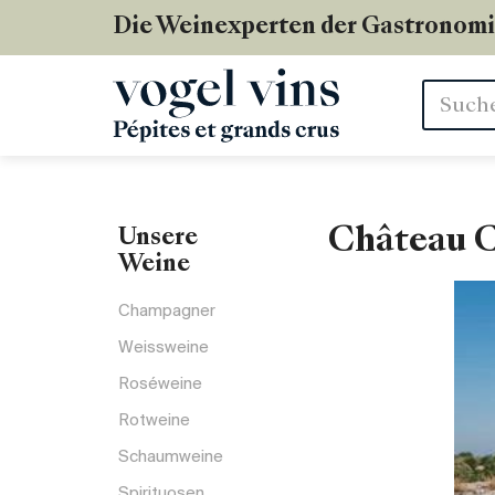
Die Weinexperten der Gastronom
Stichwör
Château C
Unsere
Weine
Champagner
Weissweine
Roséweine
Rotweine
Schaumweine
Spirituosen