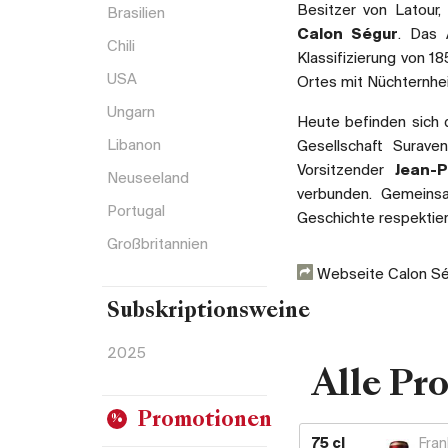
Besitzer von Latour,
Brasilien
Calon Ségur
. Das
Chili
Klassifizierung von 1
USA
Ortes mit Nüchternhei
Ungarn
Heute befinden sich
Libanon
Gesellschaft Suraven
Vorsitzender
Jean-P
Neuseeland
verbunden. Gemeinsa
Portugal
Geschichte respektie
Großbritannien
Webseite Calon S
Subskriptionsweine
2025
Alle Pr
Promotionen
75 cl
Fran