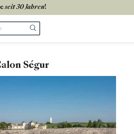
ie
seit 30 Jahren
!
ter
Suchen
alon Ségur