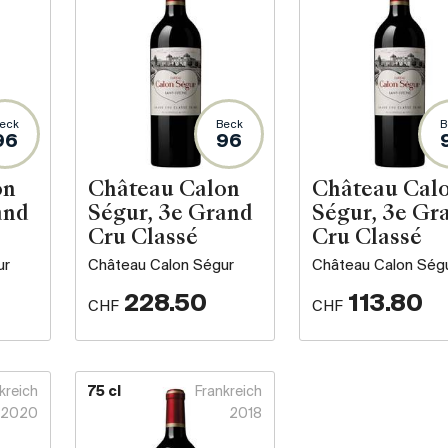
eck
Beck
B
96
96
on
Château Calon
Château Cal
and
Ségur, 3e Grand
Ségur, 3e Gr
Cru Classé
Cru Classé
ur
Château Calon Ségur
Château Calon Ség
228.50
113.80
CHF
CHF
kreich
75 cl
Frankreich
2020
2018