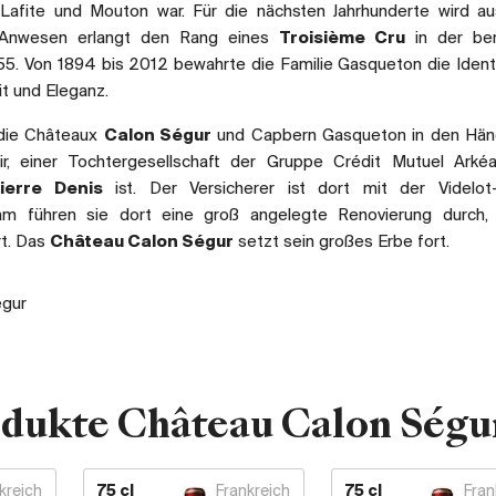
 Lafite und Mouton war. Für die nächsten Jahrhunderte wird a
 Anwesen erlangt den Rang eines
Troisième Cru
in der be
855. Von 1894 bis 2012 bewahrte die Familie Gasqueton die Ident
t und Eleganz.
 die Châteaux
Calon Ségur
und Capbern Gasqueton in den Hän
ir, einer Tochtergesellschaft der Gruppe Crédit Mutuel Arké
ierre Denis
ist. Der Versicherer ist dort mit der Videlot
m führen sie dort eine groß angelegte Renovierung durch, 
rt. Das
Château Calon Ségur
setzt sein großes Erbe fort.
égur
odukte Château Calon Ségu
kreich
75 cl
Frankreich
75 cl
Fran