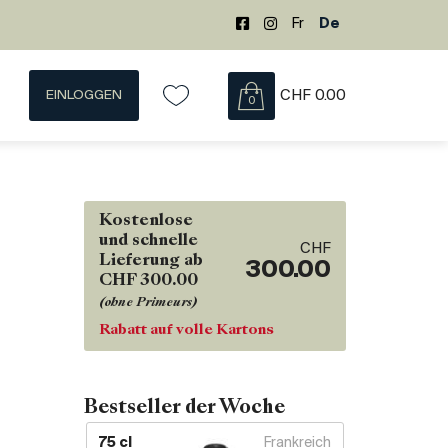
Fr
De
EINLOGGEN
CHF
0.00
0
Kostenlose
und schnelle
CHF
Lieferung ab
300.00
CHF 300.00
(ohne Primeurs)
Rabatt auf volle Kartons
Bestseller der Woche
75 cl
Frankreich