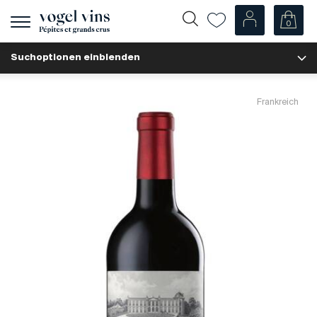
0
Navigation
zeigen
Suchoptionen einblenden
Fr
De
Unsere Weine
Frankreich
Champagner
Weissweine
Roséweine
Rotweine
Schaumweine
Spirituosen
Diverse
Unsere Weine nach Ländern
Schweiz