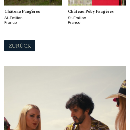
Château Faugères
Château Péby Faugères
St-Emilion
St-Emilion
France
France
ZURÜCK