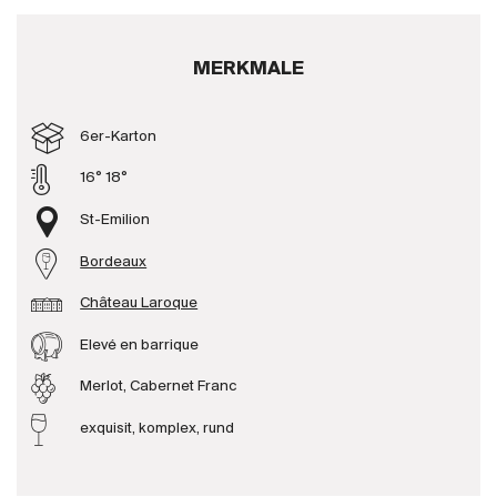
Produzenten
MERKMALE
Wir über uns
6er-Karton
Die Firma
{{Si
News
16° 18°
E-Katalog
St-Emilion
AGB
Bordeaux
Château Laroque
Elevé en barrique
Merlot, Cabernet Franc
exquisit, komplex, rund