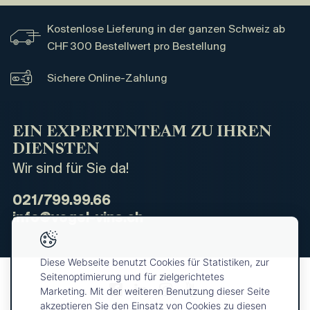
Kostenlose Lieferung in der ganzen Schweiz ab
CHF 300 Bestellwert pro Bestellung
Sichere Online-Zahlung
EIN EXPERTENTEAM ZU IHREN
DIENSTEN
Wir sind für Sie da!
021/799.99.66
info@vogel-vins.ch
Diese Webseite benutzt Cookies für Statistiken, zur
Seitenoptimierung und für zielgerichtetes
Marketing. Mit der weiteren Benutzung dieser Seite
akzeptieren Sie den Einsatz von Cookies zu diesen