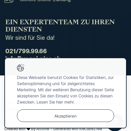
EIN EXPERTENTEAM ZU IHREN
DIENSTEN
Wir sind für Sie da!
021/799.99.66
info@vogel-vins.ch
Diese Webseite benutzt Cookies für Statistiken, zur
Seitenoptimierung und für zielgerichtetes
Marketing. Mit der weiteren Benutzung dieser Seite
akzeptieren Sie den Einsatz von Cookies zu diesen
Zwecken. Lesen Sie hier mehr.
News
Über uns
Allgemeine Geschäftbedingungen
Katalog anfragen
Presse
Akzeptieren
© 2026 Vogel Vins. Alle Rechte vorbehalten
Ihre
OK
Auswahl
Created with
by
Artionet
-
Generated with IceCube2.Net