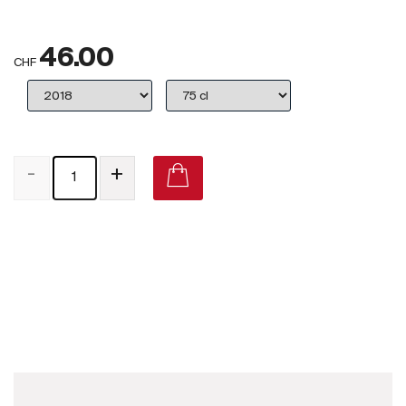
Großbritannien
46.00
Subskriptionsweine
CHF
2025
Promotionen
-
+
Degustationspakete
Checkout
Château Phélan Ségur Saint-Estèphe 2018 on Vivino
Bio-Weine
Demeter-Weine
Natur-Weine
Neuheiten