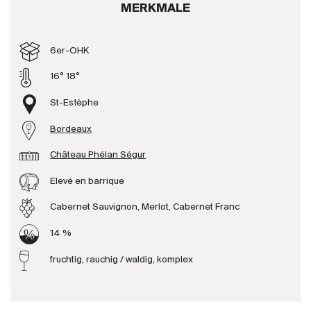
MERKMALE
Produzenten
6er-OHK
Wir über uns
16° 18°
Die Firma
{{Si
St-Estèphe
News
Bordeaux
E-Katalog
AGB
Château Phélan Ségur
Elevé en barrique
Cabernet Sauvignon, Merlot, Cabernet Franc
14 %
fruchtig, rauchig / waldig, komplex