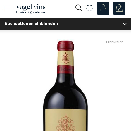
0
Navigation
zeigen
Suchoptionen einblenden
Fr
De
Unsere Weine
Frankreich
Champagner
Weissweine
Roséweine
Rotweine
Schaumweine
Spirituosen
Diverse
Unsere Weine nach Ländern
Schweiz