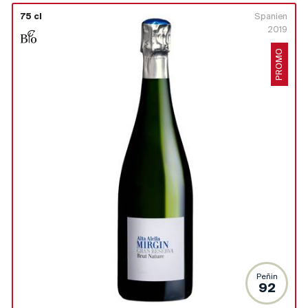
75 cl
Spanien
2019
PROMO
Peñin
92