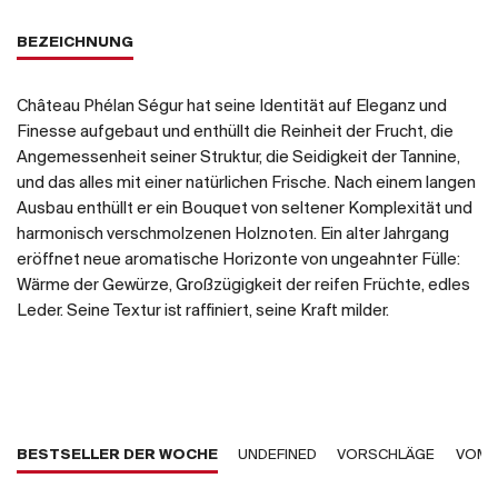
BEZEICHNUNG
Château Phélan Ségur hat seine Identität auf Eleganz und
Finesse aufgebaut und enthüllt die Reinheit der Frucht, die
Angemessenheit seiner Struktur, die Seidigkeit der Tannine,
und das alles mit einer natürlichen Frische. Nach einem langen
Ausbau enthüllt er ein Bouquet von seltener Komplexität und
harmonisch verschmolzenen Holznoten. Ein alter Jahrgang
eröffnet neue aromatische Horizonte von ungeahnter Fülle:
Wärme der Gewürze, Großzügigkeit der reifen Früchte, edles
Leder. Seine Textur ist raffiniert, seine Kraft milder.
BESTSELLER DER WOCHE
UNDEFINED
VORSCHLÄGE
VOM 