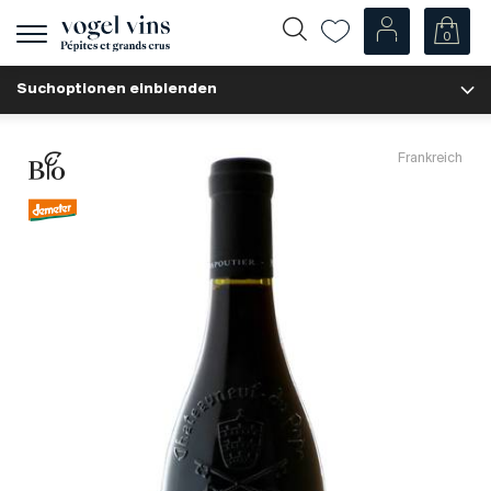
0
Navigation
zeigen
Suchoptionen einblenden
Fr
De
Unsere Weine
Frankreich
Champagner
Weissweine
Roséweine
Rotweine
Schaumweine
Spirituosen
Diverse
Unsere Weine nach Ländern
Schweiz