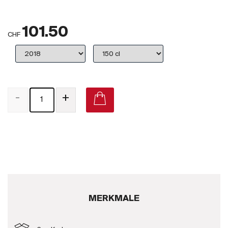
Großbritannien
101.50
Subskriptionsweine
CHF
2025
Promotionen
-
+
Degustationspakete
Checkout
Bio-Weine
Demeter-Weine
Natur-Weine
MERKMALE
Neuheiten