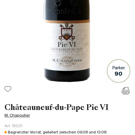
Frankreich
Italien
Spanien
Südafrika
Deutschand
Argentinien
Australien
Österreich
Parker
90
Brasilien
Chili
USA
Ungarn
Châteauneuf-du-Pape Pie VI
Libanon
M. Chapoutier
Neuseeland
Art.
15031
Portugal
Begrenzter Vorrat, geliefert zwischen
09.08
und
13.08
.