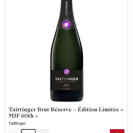
Taittinger Brut Réserve – Édition Limitée «
MJF 60th »
Taittinger