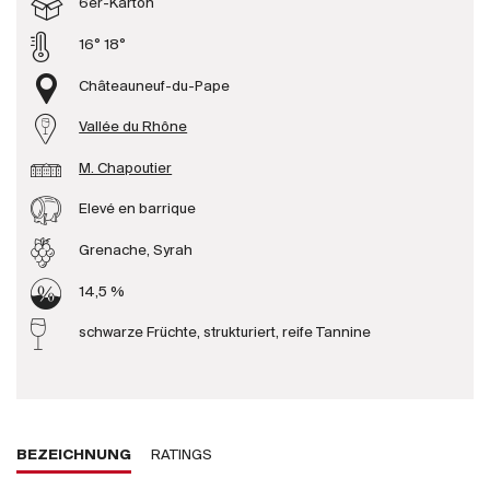
6er-Karton
Produzenten
16° 18°
Châteauneuf-du-Pape
Wir über uns
Vallée du Rhône
Die Firma
{{Si
M. Chapoutier
News
E-Katalog
Elevé en barrique
AGB
Grenache, Syrah
14,5 %
schwarze Früchte, strukturiert, reife Tannine
BEZEICHNUNG
RATINGS