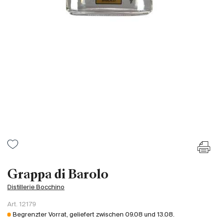
Frankreich
Italien
Spanien
Südafrika
Deutschand
Argentinien
Australien
Österreich
Brasilien
Chili
USA
Ungarn
Grappa di Barolo
Libanon
Distillerie Bocchino
Neuseeland
Art.
12179
Portugal
Begrenzter Vorrat, geliefert zwischen
09.08
und
13.08
.