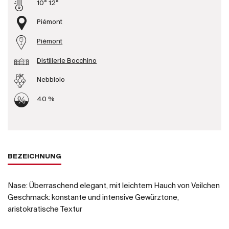
10° 12°
Produzenten
Piémont
Piémont
Wir über uns
Distillerie Bocchino
Die Firma
{{Si
Nebbiolo
News
E-Katalog
40 %
AGB
BEZEICHNUNG
Nase: Überraschend elegant, mit leichtem Hauch von Veilchen
Geschmack: konstante und intensive Gewürztone,
aristokratische Textur