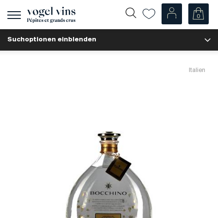
0
Navigation
zeigen
Suchoptionen einblenden
Fr
De
Unsere Weine
Italien
Champagner
Weissweine
Roséweine
Rotweine
Schaumweine
Spirituosen
Diverse
Unsere Weine nach Ländern
Schweiz