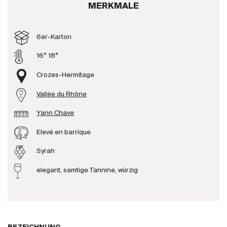
MERKMALE
Produzenten
6er-Karton
Wir über uns
16° 18°
Die Firma
{{Si
Crozes-Hermitage
News
Vallée du Rhône
E-Katalog
AGB
Yann Chave
Elevé en barrique
Syrah
elegant, samtige Tannine, würzig