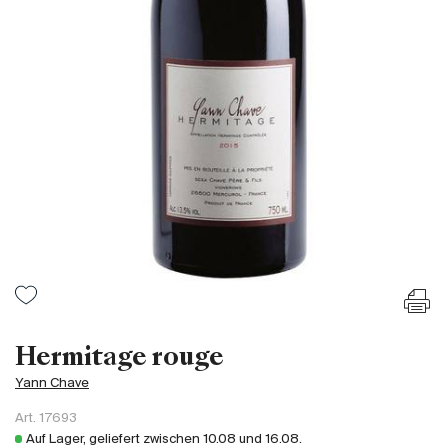
Frankreich
Italien
Spanien
Südafrika
Deutschand
Argentinien
Australien
Österreich
Brasilien
Chili
USA
Ungarn
Hermitage rouge
Libanon
Yann Chave
Neuseeland
Art.
17693
Portugal
Auf Lager, geliefert zwischen
10.08
und
16.08
.