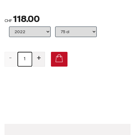
Großbritannien
118.00
Subskriptionsweine
CHF
2025
Promotionen
-
+
Degustationspakete
Checkout
Yann Chave Hermitage 2017 on Vivino
Bio-Weine
Demeter-Weine
Natur-Weine
Neuheiten