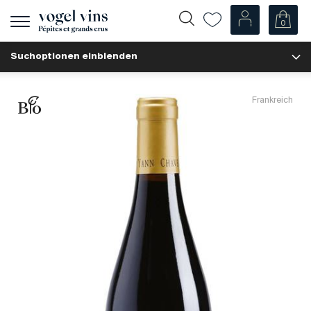
0
Navigation
zeigen
Suchoptionen einblenden
Fr
De
Unsere Weine
Frankreich
Champagner
Weissweine
Roséweine
Rotweine
Schaumweine
Spirituosen
Diverse
Unsere Weine nach Ländern
Schweiz