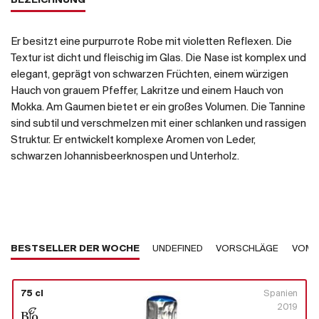
BEZEICHNUNG
Er besitzt eine purpurrote Robe mit violetten Reflexen. Die
Textur ist dicht und fleischig im Glas. Die Nase ist komplex und
elegant, geprägt von schwarzen Früchten, einem würzigen
Hauch von grauem Pfeffer, Lakritze und einem Hauch von
Mokka. Am Gaumen bietet er ein großes Volumen. Die Tannine
sind subtil und verschmelzen mit einer schlanken und rassigen
Struktur. Er entwickelt komplexe Aromen von Leder,
schwarzen Johannisbeerknospen und Unterholz.
BESTSELLER DER WOCHE
UNDEFINED
VORSCHLÄGE
VOM 
75 cl
Spanien
2019