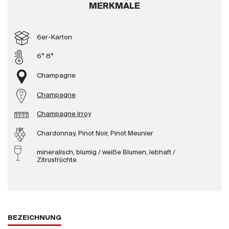
MERKMALE
Produzenten
6er-Karton
Wir über uns
6° 8°
Die Firma
{{Si
Champagne
News
Champagne
E-Katalog
AGB
Champagne Irroy
Chardonnay, Pinot Noir, Pinot Meunier
mineralisch, blumig / weiße Blumen, lebhaft /
Zitrusfrüchte
BEZEICHNUNG