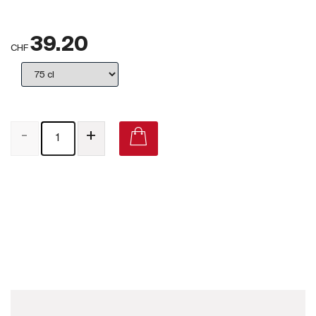
Großbritannien
39.20
Subskriptionsweine
CHF
2025
Promotionen
-
+
Degustationspakete
Checkout
Carte d'Or Brut on Vivino
Bio-Weine
Demeter-Weine
Natur-Weine
Neuheiten