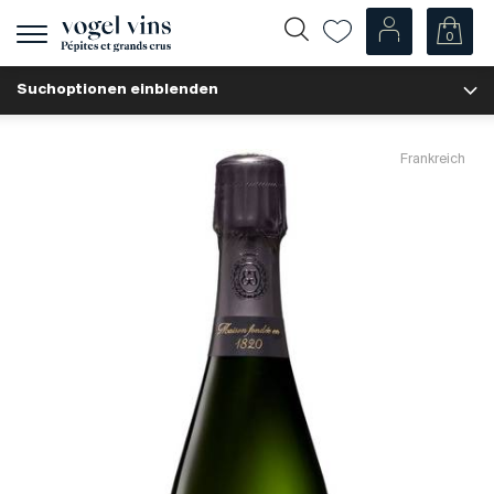
0
Navigation
zeigen
Suchoptionen einblenden
Fr
De
Unsere Weine
Frankreich
Champagner
Weissweine
Roséweine
Rotweine
Schaumweine
Spirituosen
Diverse
Unsere Weine nach Ländern
Schweiz