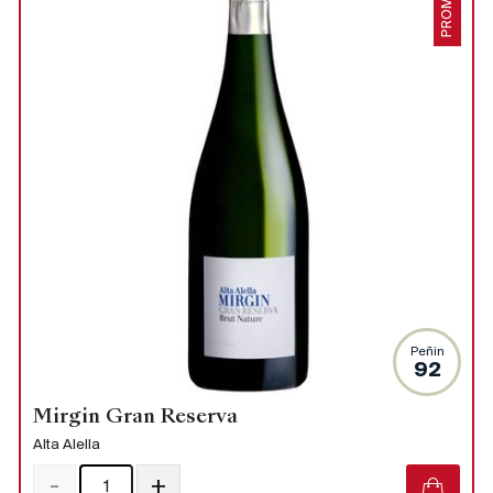
PROMO
Peñin
92
Mirgin Gran Reserva
Alta Alella
-
+