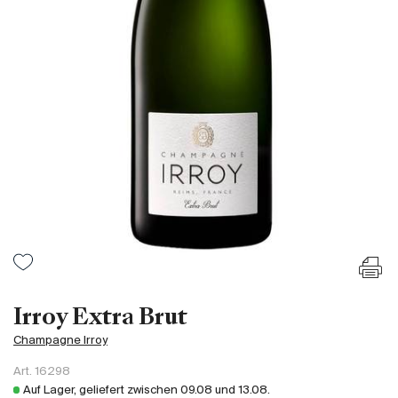
Frankreich
Italien
Spanien
Südafrika
Deutschand
Argentinien
Australien
Österreich
Brasilien
Chili
USA
Ungarn
Irroy Extra Brut
Libanon
Champagne Irroy
Neuseeland
Art.
16298
Portugal
Auf Lager, geliefert zwischen
09.08
und
13.08
.