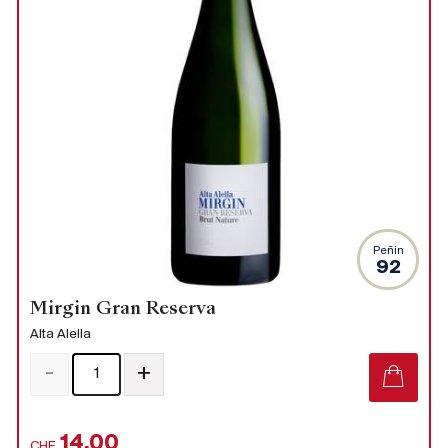
Peñin
92
Mirgin Gran Reserva
Alta Alella
-
+
14.00
CHF