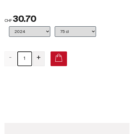
Großbritannien
30.70
Subskriptionsweine
CHF
2025
Promotionen
-
+
Degustationspakete
Checkout
Möhr-Niggli Pinot Noir U.V. on Vivino
Bio-Weine
Demeter-Weine
Natur-Weine
Neuheiten