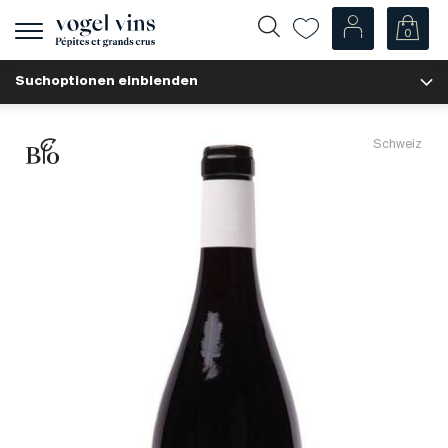
0
Navigation
zeigen
Suchoptionen einblenden
Fr
De
Unsere Weine
Schweiz
Champagner
Weissweine
Roséweine
Rotweine
Schaumweine
Spirituosen
Diverse
Unsere Weine nach Ländern
Schweiz