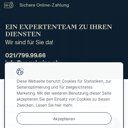
Sichere Online-Zahlung
EIN EXPERTENTEAM ZU IHREN
DIENSTEN
Wir sind für Sie da!
021/799.99.66
info@vogel-vins.ch
Diese Webseite benutzt Cookies für Statistiken, zur
Seitenoptimierung und für zielgerichtetes
Marketing. Mit der weiteren Benutzung dieser Seite
akzeptieren Sie den Einsatz von Cookies zu diesen
Zwecken. Lesen Sie hier mehr.
News
Über uns
Allgemeine Geschäftbedingungen
Katalog anfragen
Presse
Akzeptieren
© 2026 Vogel Vins. Alle Rechte vorbehalten
Ihre