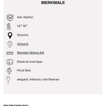
MERKMALE
Produzenten
6er-Karton
Wir über uns
14° 16°
Die Firma
{{Si
Grisons
News
Grisons
E-Katalog
AGB
Wegelin Weine AG
Elevé en barrique
Pinot Noir
elegant, intensiv, rote Beeren