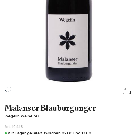
Frankreich
Italien
Spanien
Südafrika
Deutschand
Argentinien
Australien
Österreich
Brasilien
Chili
USA
Ungarn
Malanser Blauburgunger
Libanon
Wegelin Weine AG
Neuseeland
Art.
19418
Portugal
Auf Lager, geliefert zwischen
09.08
und
13.08
.