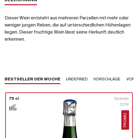
BEZEICHNUNG
Dieser Wein entsteht aus mehreren Parzellen mit mehr oder
weniger jungen Reben, die auf unterschiedlichen Höhenlagen
liegen. Dieser fruchtige Wein lässt seine Herkunft deutlich
erkennen.
BESTSELLER DER WOCHE
UNDEFINED
VORSCHLÄGE
VOM 
75 cl
Spanien
2019
PROMO