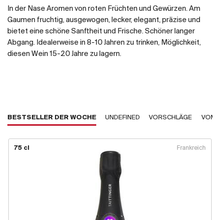
In der Nase Aromen von roten Früchten und Gewürzen. Am
Gaumen fruchtig, ausgewogen, lecker, elegant, präzise und
bietet eine schöne Sanftheit und Frische. Schöner langer
Abgang. Idealerweise in 8-10 Jahren zu trinken, Möglichkeit,
diesen Wein 15-20 Jahre zu lagern.
BESTSELLER DER WOCHE
UNDEFINED
VORSCHLÄGE
VOM 
75 cl
Frankreich