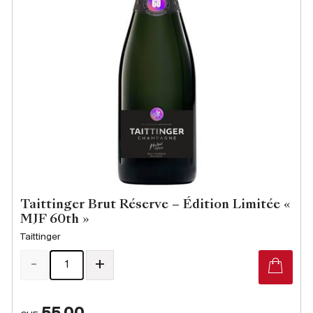
Taittinger Brut Réserve – Édition Limitée «
MJF 60th »
Taittinger
-
+