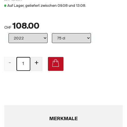
Großbritannien
Auf Lager, geliefert zwischen
09.08
und
13.08
.
Subskriptionsweine
108.00
2025
CHF
Promotionen
Degustationspakete
-
+
Checkout
Bio-Weine
Demeter-Weine
Natur-Weine
MERKMALE
Neuheiten