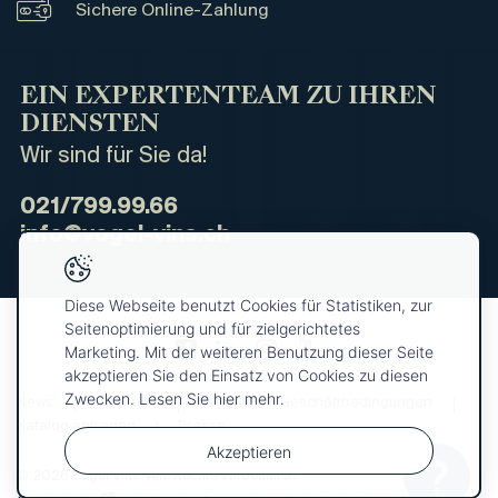
Sichere Online-Zahlung
EIN EXPERTENTEAM ZU IHREN
DIENSTEN
Wir sind für Sie da!
021/799.99.66
info@vogel-vins.ch
Diese Webseite benutzt Cookies für Statistiken, zur
Seitenoptimierung und für zielgerichtetes
Marketing. Mit der weiteren Benutzung dieser Seite
akzeptieren Sie den Einsatz von Cookies zu diesen
Zwecken. Lesen Sie hier mehr.
News
Über uns
Allgemeine Geschäftbedingungen
Katalog anfragen
Presse
Akzeptieren
© 2026 Vogel Vins. Alle Rechte vorbehalten
Ihre
OK