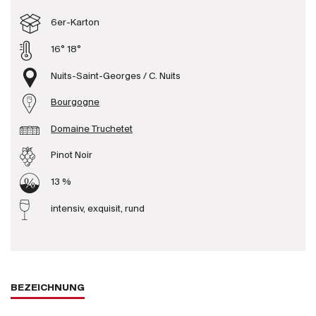
Produzenten
6er-Karton
16° 18°
Wir über uns
Nuits-Saint-Georges / C. Nuits
Die Firma
{{Si
Bourgogne
News
Domaine Truchetet
E-Katalog
AGB
Pinot Noir
13 %
intensiv, exquisit, rund
BEZEICHNUNG