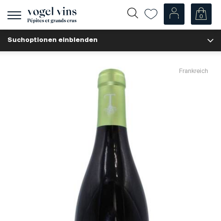
0
Navigation
zeigen
Suchoptionen einblenden
Fr
De
Unsere Weine
Frankreich
Champagner
Weissweine
Roséweine
Rotweine
Schaumweine
Spirituosen
Diverse
Unsere Weine nach Ländern
Schweiz