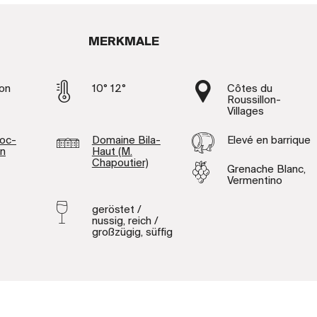
MERKMALE
on
10° 12°
Côtes du
Roussillon-
Villages
oc-
Domaine Bila-
Elevé en barrique
on
Haut (M.
Chapoutier)
Grenache Blanc,
Vermentino
geröstet /
nussig, reich /
großzügig, süffig