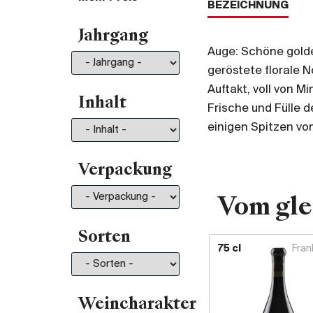
BEZEICHNUNG
Von 35.- bis 50.-
196
Jahrgang
Von 50.- bis 75.-
211
Auge: Schöne golde
Von 75.- bis 100.-
130
geröstete florale N
Von 100.- bis 150.-
150
Auftakt, voll von 
Von 150.- bis 200.-
81
Inhalt
Frische und Fülle 
Mehr als 200.-
210
einigen Spitzen von
Verpackung
Vom gle
Sorten
75 cl
Fran
Weincharakter