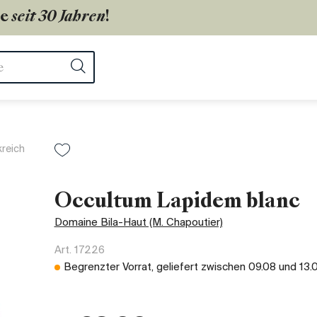
ie
seit 30 Jahren
!
ter
Suchen
kreich
Occultum Lapidem blanc
Domaine Bila-Haut (M. Chapoutier)
Art.
17226
Begrenzter Vorrat, geliefert zwischen
09.08
und
13.