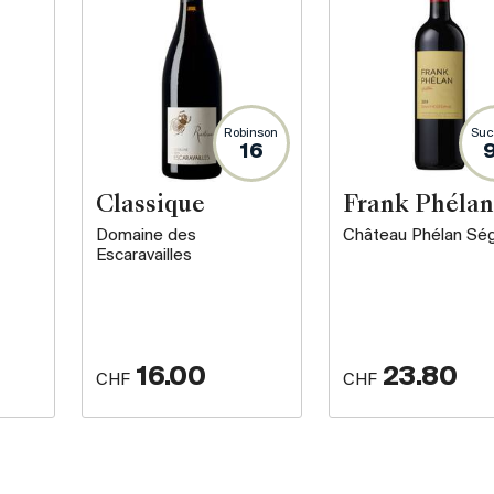
Robinson
Suc
16
Classique
Frank Phélan
Domaine des
Château Phélan Sé
Escaravailles
16.00
23.80
CHF
CHF