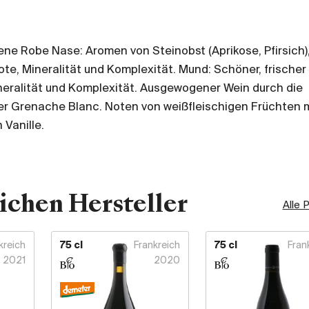
ne Robe Nase: Aromen von Steinobst (Aprikose, Pfirsich),
ote, Mineralität und Komplexität. Mund: Schöner, frischer
Mineralität und Komplexität. Ausgewogener Wein durch die
der Grenache Blanc. Noten von weißfleischigen Früchten 
 Vanille.
ichen Hersteller
Alle 
kreich
75 cl
Frankreich
75 cl
Fran
2021
2020