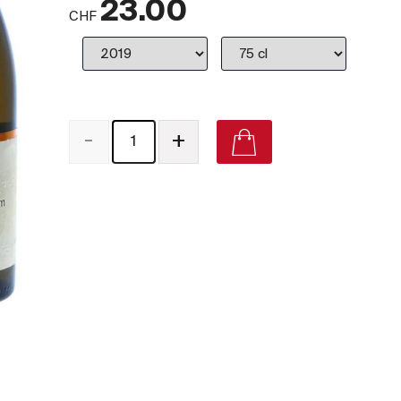
23.00
CHF
-
+