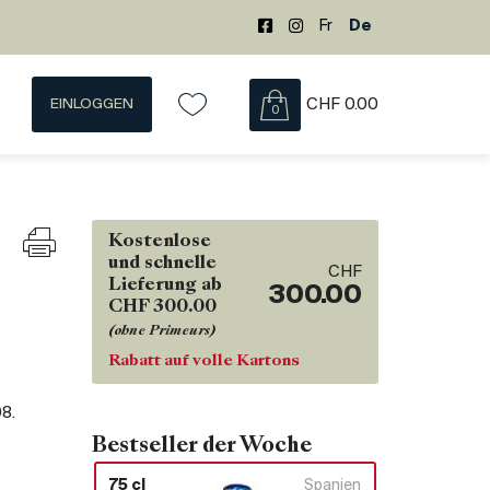
Fr
De
EINLOGGEN
CHF
0.00
0
Kostenlose
und schnelle
CHF
Lieferung ab
300.00
CHF 300.00
(ohne Primeurs)
Rabatt auf volle Kartons
08
.
Bestseller der Woche
75 cl
Spanien