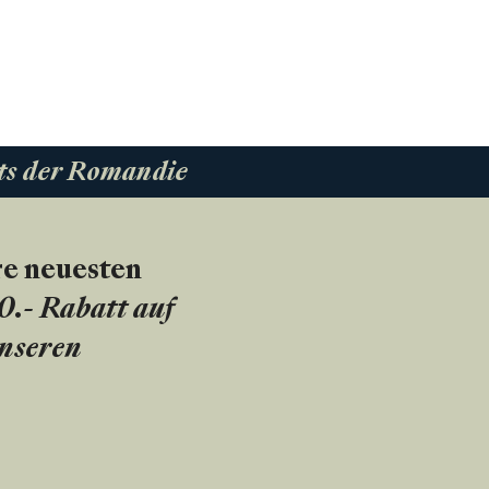
ts der Romandie
re neuesten
20.- Rabatt auf
unseren