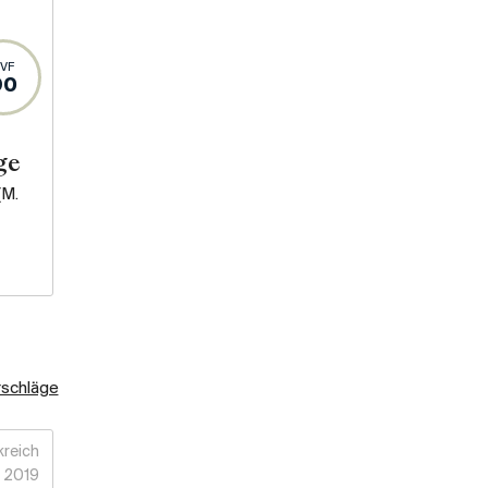
VF
90
ge
(M.
rschläge
kreich
2019