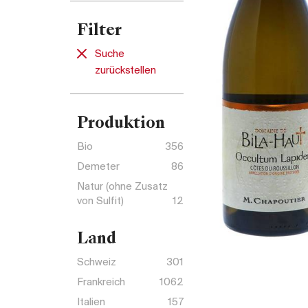
Filter
Suche
zurückstellen
Produktion
Bio
356
Demeter
86
Natur (ohne Zusatz
von Sulfit)
12
Land
Schweiz
301
Frankreich
1062
Italien
157