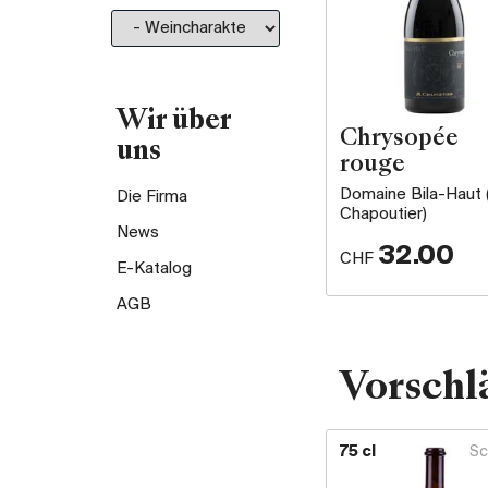
Wir über
Chrysopée
uns
rouge
Domaine Bila-Haut 
Die Firma
Chapoutier)
News
32.00
CHF
E-Katalog
AGB
Vorschl
75 cl
Sc