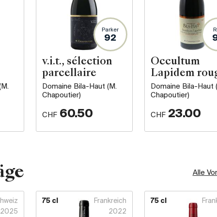
Parker
R
92
v.i.t., sélection
Occultum
parcellaire
Lapidem rou
(M.
Domaine Bila-Haut (M.
Domaine Bila-Haut 
Chapoutier)
Chapoutier)
60.50
23.00
CHF
CHF
äge
Alle Vo
hweiz
75 cl
Frankreich
75 cl
Fran
2025
2022