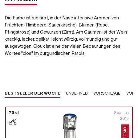
BEZEICHNUNG
Die Farbe ist rubinrot, in der Nase intensive Aromen von
Früchten (Himbeere, Sauerkirsche), Blumen (Rose,
Pfingstrose) und Gewürzen (Zimt). Am Gaumen ist der Wein
knackig, lecker, delikat, leicht würzig, vollmundig und gut
ausgewogen. Cloux ist eine der vielen Bedeutungen des
Wortes "clos" im burgundischen Patois.
BESTSELLER DER WOCHE
UNDEFINED
VORSCHLÄGE
VOM 
75 cl
Spanien
2019
PROMO