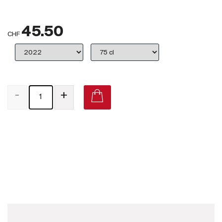
Großbritannien
45.50
Subskriptionsweine
CHF
2025
Promotionen
-
+
Degustationspakete
Checkout
Domaine Jacqueson Rully 1er Cru 'Préaux' on Vivino
Bio-Weine
Demeter-Weine
Natur-Weine
Neuheiten