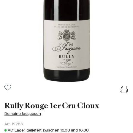
Frankreich
Italien
Spanien
Südafrika
Deutschand
Argentinien
Australien
Österreich
Brasilien
Chili
USA
Ungarn
Rully Rouge 1er Cru Cloux
Libanon
Domaine Jacqueson
Neuseeland
Art.
19253
Portugal
Auf Lager, geliefert zwischen
10.08
und
16.08
.