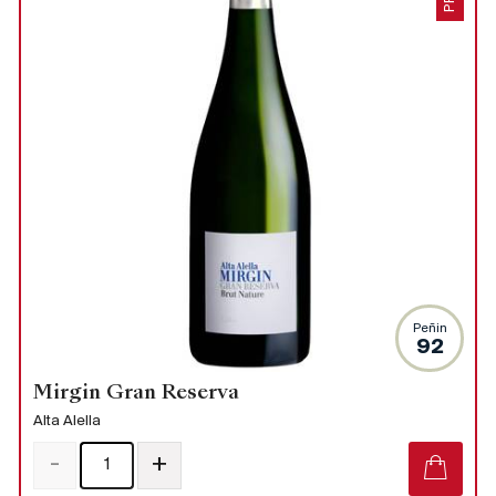
Peñin
92
Mirgin Gran Reserva
Alta Alella
-
+