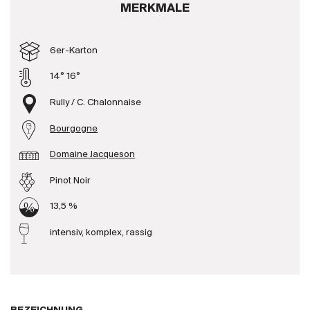
MERKMALE
Produzenten
6er-Karton
Wir über uns
14° 16°
Die Firma
{{Si
Rully / C. Chalonnaise
News
Bourgogne
E-Katalog
AGB
Domaine Jacqueson
Pinot Noir
13,5 %
intensiv, komplex, rassig