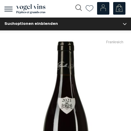
0
Navigation
zeigen
Suchoptionen einblenden
Fr
De
Unsere Weine
Frankreich
Champagner
Weissweine
Roséweine
Rotweine
Schaumweine
Spirituosen
Diverse
Unsere Weine nach Ländern
Schweiz