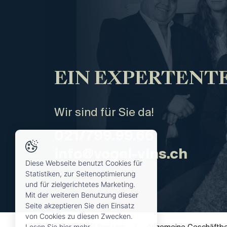
EIN EXPERTENTE
Wir sind für Sie da!
021/799.99.66
info@vogel-vins.ch
Diese Webseite benutzt Cookies für
Statistiken, zur Seitenoptimierung
und für zielgerichtetes Marketing.
Mit der weiteren Benutzung dieser
Seite akzeptieren Sie den Einsatz
von Cookies zu diesen Zwecken.
Lesen Sie hier mehr.