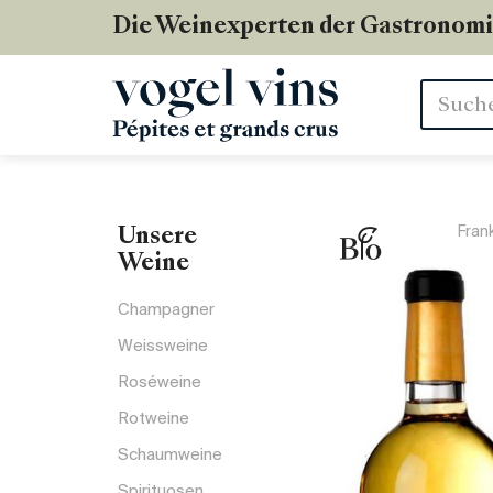
Die Weinexperten der Gastronom
Stichwör
Fran
Unsere
Weine
Champagner
Weissweine
Roséweine
Rotweine
Schaumweine
Spirituosen