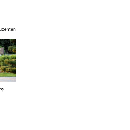
duzenten
sy