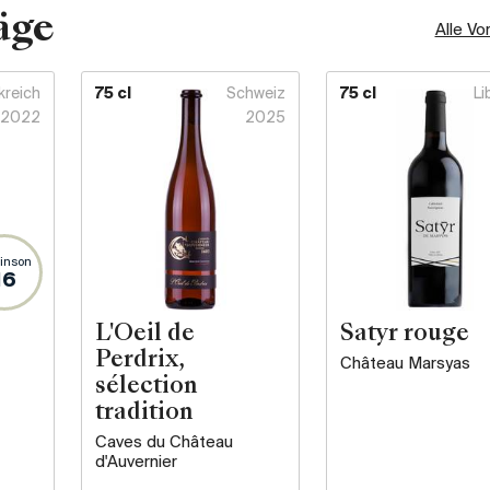
äge
Alle Vo
kreich
75 cl
Schweiz
75 cl
Li
2022
2025
inson
16
L'Oeil de
Satyr rouge
Perdrix,
Château Marsyas
sélection
tradition
Caves du Château
d'Auvernier