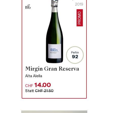
2019
PROMO
Peñin
92
Mirgin Gran Reserva
Alta Alella
14.00
CHF
Statt
CHF 21.50