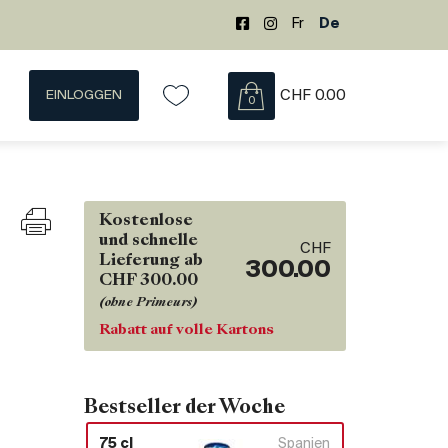
Fr
De
EINLOGGEN
CHF
0.00
0
Kostenlose
und schnelle
CHF
Lieferung ab
300.00
CHF 300.00
(ohne Primeurs)
Rabatt auf volle Kartons
Bestseller der Woche
75 cl
Spanien