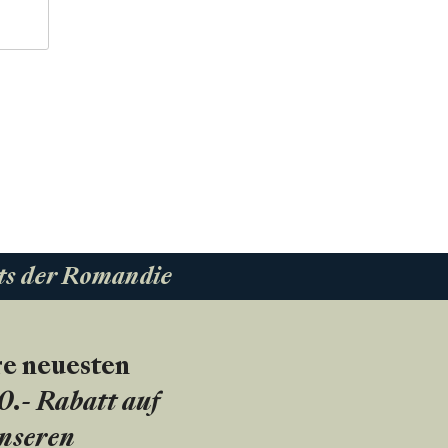
ts der Romandie
re neuesten
20.- Rabatt auf
unseren