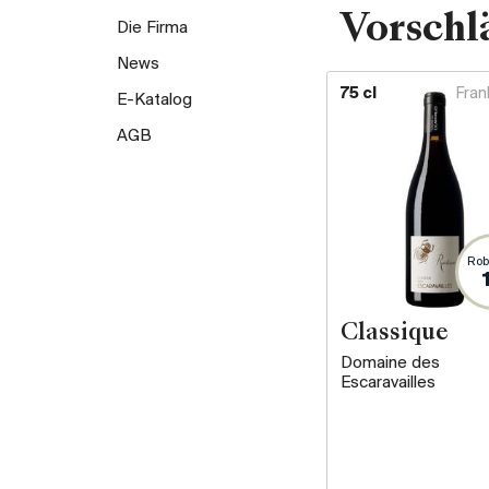
Vorschl
Die Firma
News
75 cl
Fran
E-Katalog
AGB
Rob
Classique
Domaine des
Escaravailles