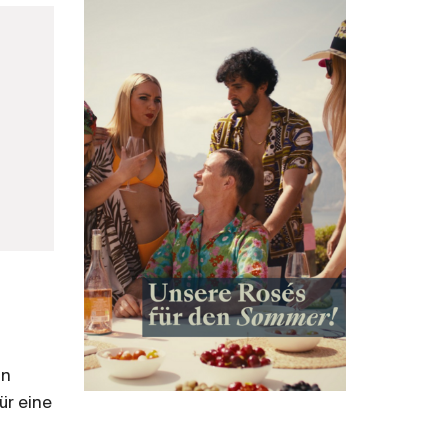
in
ür eine