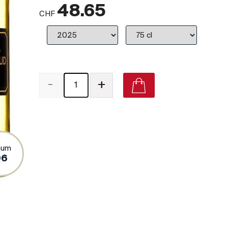
48.65
CHF
-
+
num
96