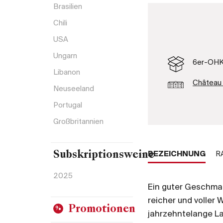
Brasilien
Chili
USA
Ungarn
6er-OH
Libanon
Château 
Neuseeland
Portugal
Großbritannien
BEZEICHNUNG
R
Subskriptionsweine
2025
Ein guter Geschmac
reicher und voller 
Promotionen
jahrzehntelange L