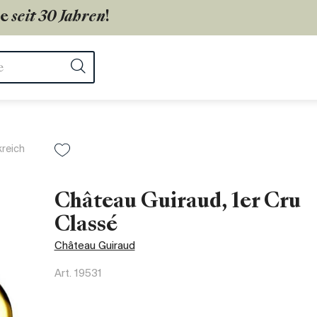
ie
seit 30 Jahren
!
ter
Suchen
kreich
Château Guiraud, 1er Cru
Classé
Château Guiraud
Art.
19531