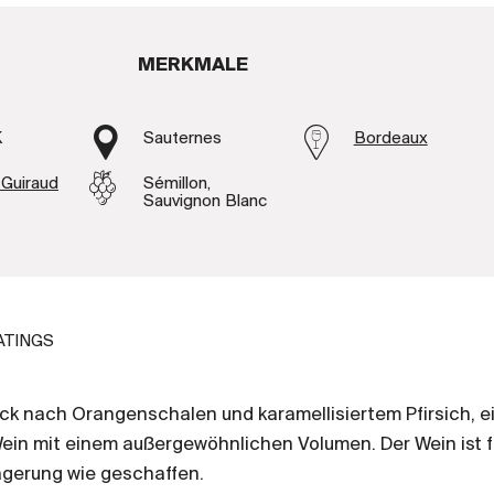
MERKMALE
K
Sauternes
Bordeaux
Guiraud
Sémillon,
Sauvignon Blanc
ATINGS
k nach Orangenschalen und karamellisiertem Pfirsich, e
Wein mit einem außergewöhnlichen Volumen. Der Wein ist f
agerung wie geschaffen.