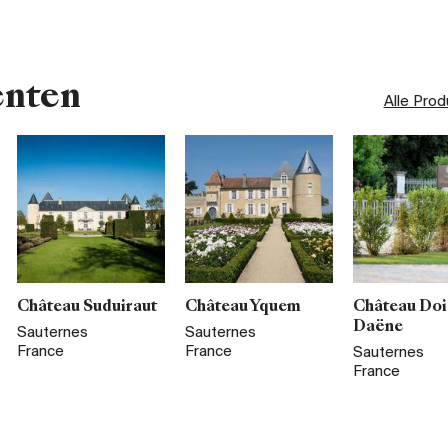
enten
Alle Pro
Château Suduiraut
Château Yquem
Château Doi
Daëne
Sauternes
Sauternes
France
France
Sauternes
France