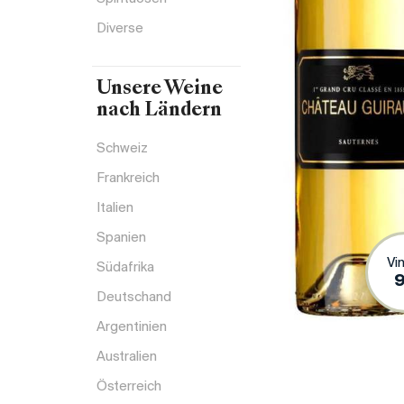
Diverse
Unsere Weine
nach Ländern
Schweiz
Frankreich
Italien
Spanien
Vi
Südafrika
Deutschand
Argentinien
Australien
Österreich