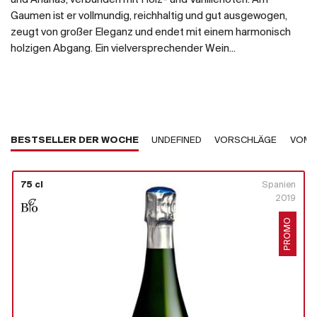
Gaumen ist er vollmundig, reichhaltig und gut ausgewogen,
zeugt von großer Eleganz und endet mit einem harmonisch
holzigen Abgang. Ein vielversprechender Wein...
BESTSELLER DER WOCHE
UNDEFINED
VORSCHLÄGE
VOM 
75 cl
Spanien
2019
PROMO