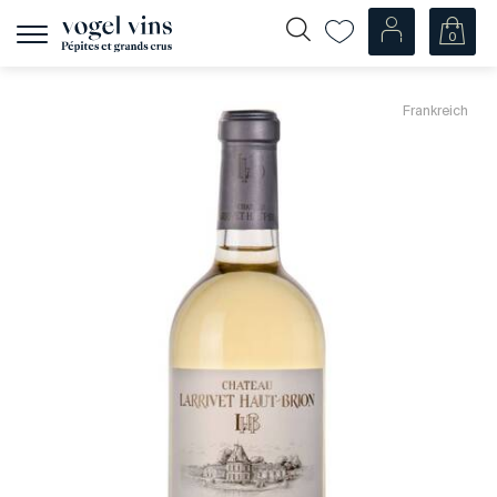
0
Navigation
zeigen
Fr
De
Frankreich
Unsere Weine
Champagner
Weissweine
Roséweine
Rotweine
Schaumweine
Spirituosen
Diverse
Unsere Weine nach Ländern
Schweiz