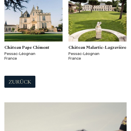
Château Pape Clément
Château Malartic-Lagravière
Pessac-Léognan
Pessac-Léognan
France
France
ZURÜCK