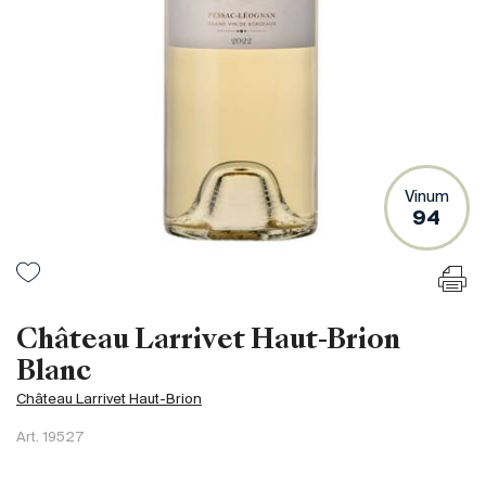
Frankreich
Italien
Spanien
Südafrika
Deutschand
Argentinien
Vinum
Australien
94
Österreich
Brasilien
Chili
USA
Château Larrivet Haut-Brion
Ungarn
Blanc
Libanon
Château Larrivet Haut-Brion
Neuseeland
Art.
19527
Portugal