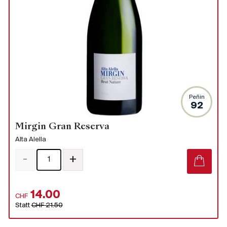
Peñin
92
Mirgin Gran Reserva
Alta Alella
-
+
14.00
CHF
Statt
CHF 21.50