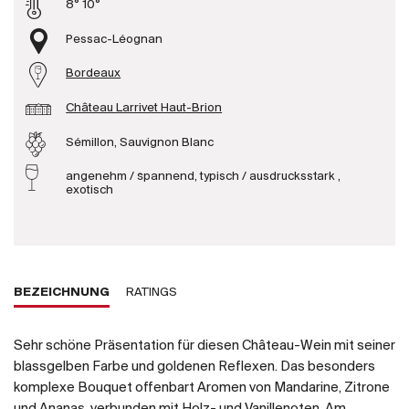
8° 10°
Produzenten
Pessac-Léognan
Bordeaux
Wir über uns
Château Larrivet Haut-Brion
Die Firma
{{Si
Sémillon, Sauvignon Blanc
News
E-Katalog
angenehm / spannend, typisch / ausdrucksstark ,
exotisch
AGB
BEZEICHNUNG
RATINGS
Sehr schöne Präsentation für diesen Château-Wein mit seiner
blassgelben Farbe und goldenen Reflexen. Das besonders
komplexe Bouquet offenbart Aromen von Mandarine, Zitrone
und Ananas, verbunden mit Holz- und Vanillenoten. Am