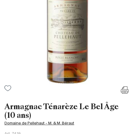
France
Italie
Espagne
Afrique du Sud
Allemagne
Argentine
Australie
Autriche
Brésil
Chili
États-Unis
Hongrie
Armagnac Ténarèze Le Bel Âge
Liban
(10 ans)
Nouvelle Zélande
Domaine de Pellehaut - M. & M. Béraut
Portugal
Art.
7419