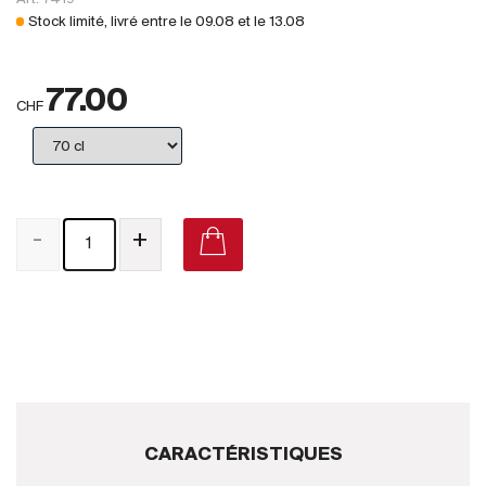
Royaume-Uni
Stock limité, livré entre le
09.08
et le
13.08
Primeurs
77.00
2025
CHF
Promotions
Coffrets
-
+
Checkout
Vins Bio
Vins Demeter
Vins Natures
Sans sulfite ajouté
CARACTÉRISTIQUES
Nouveautés