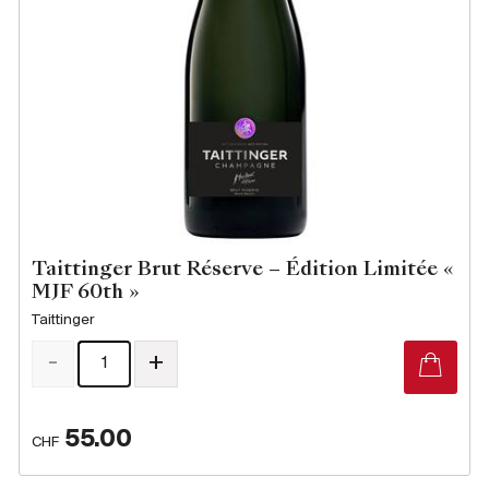
Taittinger Brut Réserve – Édition Limitée «
MJF 60th »
Taittinger
-
+
55.00
CHF