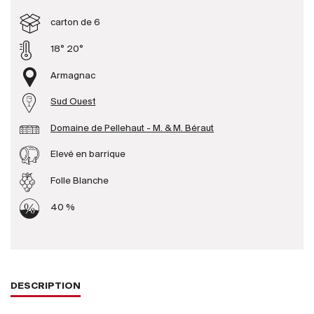
carton de 6
Producteurs
18° 20°
Armagnac
Aller à
Sud Ouest
L'entreprise
{{Si
Actualités
Domaine de Pellehaut - M. & M. Béraut
E-Catalogue
Elevé en barrique
Conditions générales
Folle Blanche
40 %
DESCRIPTION