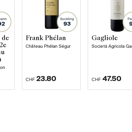
arin
Suckling
Pa
92
93
 de
Frank Phélan
Gagliole
 2e
Château Phélan Ségur
Società Agricola Gag
au
n
ron
23.80
47.50
CHF
CHF