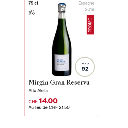
75 cl
Espagne
2019
PROMO
Peñin
92
Mirgin Gran Reserva
Alta Alella
14.00
CHF
Au lieu de
CHF 21.50