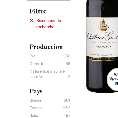
Filtre
Réinitialiser la
recherche
Production
Bio
356
Demeter
86
Nature (sans sulfite
W
ajouté)
12
Spec
Pays
Suisse
301
France
1062
Italie
157