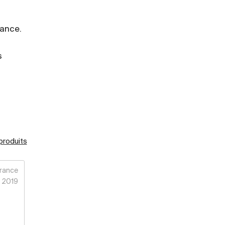
iance.
s
 produits
rance
2019