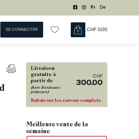
Fr
De
SE CONNECTER
CHF
0.00
0
Livraison
gratuite à
CHF
partir de
300.00
d
(hors Bordeaux
primeurs)
Rabais sur les cartons complets
Meilleure vente de la
semaine