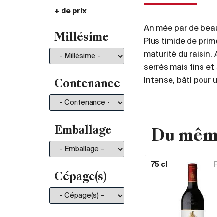
+ de prix
De 30.- à 35.-
101
De 35.- à 50.-
196
Animée par de beaux
Millésime
De 50.- à 75.-
211
Plus timide de prim
maturité du raisin. 
De 75.- à 100.-
130
serrés mais fins et
De 100.- à 150.-
150
intense, bâti pour 
De 150.- à 200.-
81
Contenance
Plus de 200.-
210
Emballage
Du mêm
75 cl
Cépage(s)