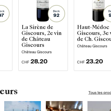
eck
Beck
B
97
92
La Sirène de
Haut-Médoc
Giscours, 2e vin
Giscours, 3e 
de Château
de Ch. Gisco
Giscours
Château Giscours
Château Giscours
28.20
23.20
CHF
CHF
eurs
Tous les pro