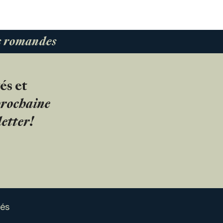
es romandes
és et
 prochaine
etter!
sés