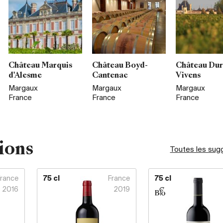
Château Marquis
Château Boyd-
Château Dur
d'Alesme
Cantenac
Vivens
Margaux
Margaux
Margaux
France
France
France
ions
Toutes les sug
France
75 cl
France
75 cl
2016
2019