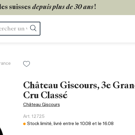
les suisses
depuis plus de 30 ans
!
Rechercher
rance
Château Giscours, 3e Gran
Cru Classé
Château Giscours
Art.
12725
Stock limité, livré entre le
10.08
et le
16.08