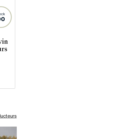
eck
90
vin
urs
ducteurs