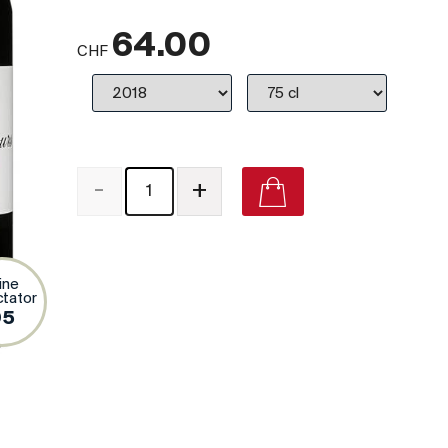
64.00
CHF
-
+
ine
tator
95