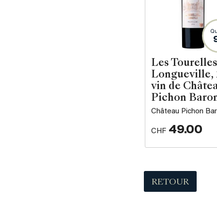
Qu
Les Tourelles
Longueville,
vin de Châte
Pichon Baro
Château Pichon Ba
49.00
CHF
RETOUR