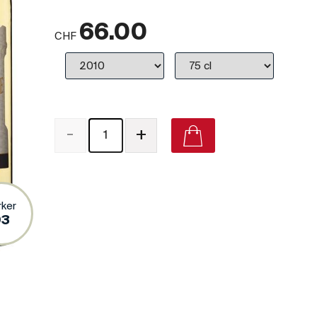
66.00
CHF
-
+
Sauternes Premier Cru Classé 2010 on Vivino
rker
93