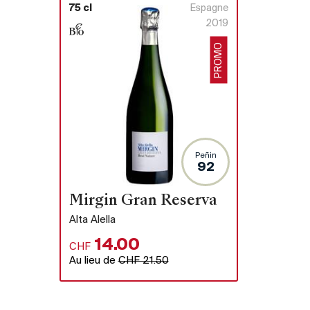
75 cl
Espagne
2019
PROMO
Peñin
92
Mirgin Gran Reserva
Alta Alella
14.00
CHF
Au lieu de
CHF 21.50