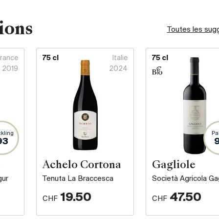
ions
Toutes les sug
France
75 cl
Italie
75 cl
2019
2024
kling
Pa
93
n
Achelo Cortona
Gagliole
gur
Tenuta La Braccesca
Società Agricola Gag
19.50
47.50
CHF
CHF