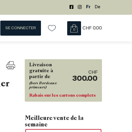
Fr
De
SE CONNECTER
CHF
0.00
0
Livraison
gratuite à
CHF
partir de
300.00
1er
(hors Bordeaux
primeurs)
Rabais sur les cartons complets
Meilleure vente de la
semaine