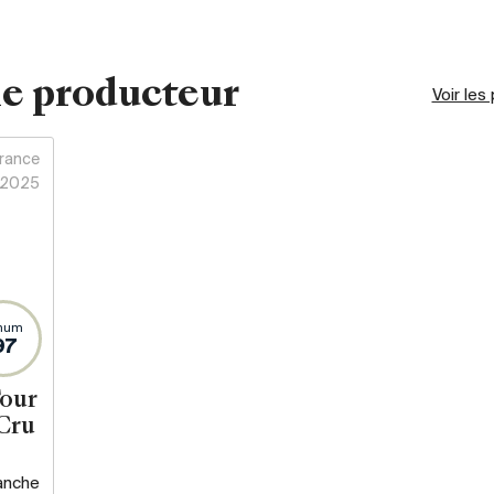
e producteur
Voir les
rance
2025
num
97
our
 Cru
anche