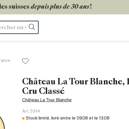
les suisses
depuis plus de 30 ans
!
Rechercher
rance
Château La Tour Blanche, 
Cru Classé
Château La Tour Blanche
Art.
5314
Stock limité, livré entre le
09.08
et le
13.08