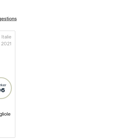
gestions
Italie
2021
rker
96
liole