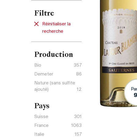
Filtre
Réinitialiser la
recherche
Production
Bio
357
Demeter
86
Nature (sans sulfite
Pa
ajouté)
12
Pays
Suisse
301
France
1063
Italie
157