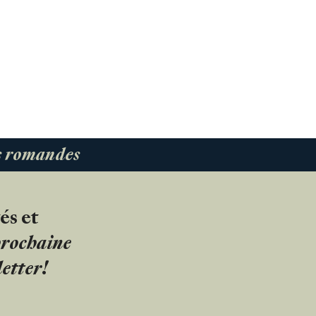
es romandes
és et
 prochaine
etter!