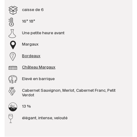
caisse de 6
Producteurs
16° 18°
Une petite heure avant
Aller à
Margaux
L'entreprise
{{Si
Actualités
Bordeaux
E-Catalogue
Château Margaux
Conditions générales
Elevé en barrique
Cabernet Sauvignon, Merlot, Cabernet Franc, Petit
Verdot
13 %
élégant, intense, velouté