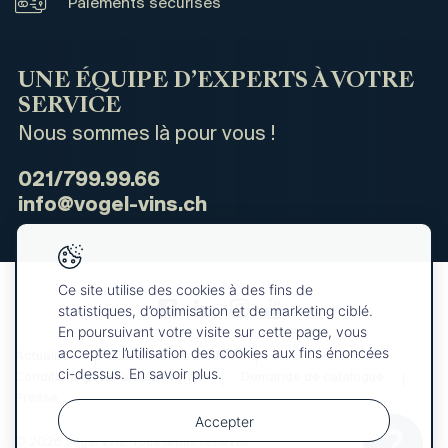
Paiements sécurisés
UNE ÉQUIPE D’EXPERTS À VOTRE
SERVICE
Nous sommes là pour vous !
021/799.99.66
info@vogel-vins.ch
Ce site utilise des cookies à des fins de
statistiques, d’optimisation et de marketing ciblé.
En poursuivant votre visite sur cette page, vous
acceptez l’utilisation des cookies aux fins énoncées
Actualités
Qui sommes-nous ?
ci-dessus. En savoir plus.
Conditions générales de vente
Demande de catalogue
Presse
Accepter
© 2026 Vogel Vins. Tous droits réservés
Votre