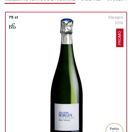
75 cl
Espagne
2019
PROMO
Peñin