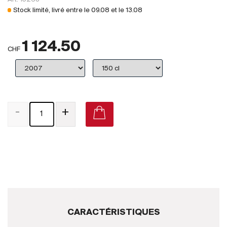
Royaume-Uni
Stock limité, livré entre le
09.08
et le
13.08
Primeurs
1 124.50
2025
CHF
Promotions
Coffrets
-
+
Checkout
Vins Bio
Vins Demeter
Vins Natures
Sans sulfite ajouté
CARACTÉRISTIQUES
Nouveautés