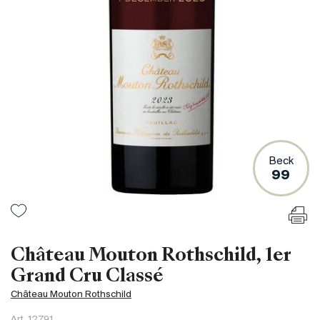
France
Italie
Espagne
Afrique du Sud
Allemagne
Argentine
Australie
Autriche
Beck
99
Brésil
Chili
États-Unis
Hongrie
Château Mouton Rothschild, 1er
Liban
Grand Cru Classé
Nouvelle Zélande
Château Mouton Rothschild
Portugal
Art.
12791