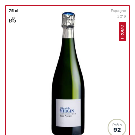
75 cl
Espagne
2019
PROMO
Peñin
92