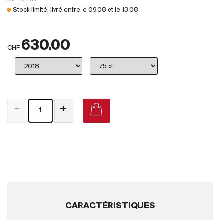
Royaume-Uni
Stock limité, livré entre le
09.08
et le
13.08
Primeurs
630.00
2025
CHF
Promotions
Coffrets
-
+
Checkout
Vins Bio
Vins Demeter
Vins Natures
Sans sulfite ajouté
CARACTÉRISTIQUES
Nouveautés