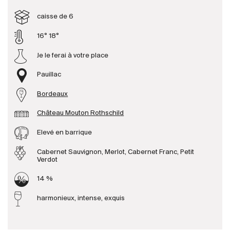
caisse de 6
Producteurs
16° 18°
Je le ferai à votre place
Aller à
Pauillac
L'entreprise
{{Si
Actualités
Bordeaux
E-Catalogue
Château Mouton Rothschild
Conditions générales
Elevé en barrique
Cabernet Sauvignon, Merlot, Cabernet Franc, Petit
Verdot
14 %
harmonieux, intense, exquis