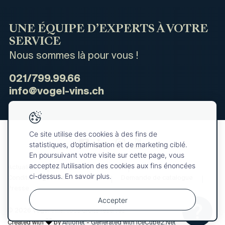
UNE ÉQUIPE D’EXPERTS À VOTRE
SERVICE
Nous sommes là pour vous !
021/799.99.66
info@vogel-vins.ch
Ce site utilise des cookies à des fins de
statistiques, d’optimisation et de marketing ciblé.
En poursuivant votre visite sur cette page, vous
acceptez l’utilisation des cookies aux fins énoncées
Actualités
Qui sommes-nous ?
ci-dessus. En savoir plus.
Conditions générales de vente
Demande de catalogue
Presse
Accepter
© 2026 Vogel Vins. Tous droits réservés
Votre
OK
sélection
Created with
by
Artionet
-
Generated with IceCube2.Net