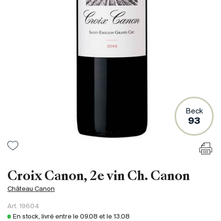
France
Italie
Espagne
Afrique du Sud
Allemagne
Argentine
Australie
Autriche
Beck
93
Brésil
Chili
États-Unis
Hongrie
Croix Canon, 2e vin Ch. Canon
Liban
Château Canon
Nouvelle Zélande
Art.
19604
Portugal
En stock, livré entre le
09.08
et le
13.08