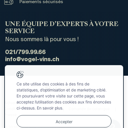
Paiements sécurisés
UNE ÉQUIPE D’EXPERTS À VOTRE
SERVICE
Nous sommes là pour vous !
021/799.99.66
info@vogel-vins.ch
Ce site utilise des cookies à des fins de
statistiques, d’optimisation et de marketing ciblé.
En poursuivant votre visite sur cette page, vous
acceptez l’utilisation des cookies aux fins énoncées
Actualités
Qui sommes-nous ?
ci-dessus. En savoir plus.
Conditions générales de vente
Demande de catalogue
Presse
Accepter
© 2026 Vogel Vins. Tous droits réservés