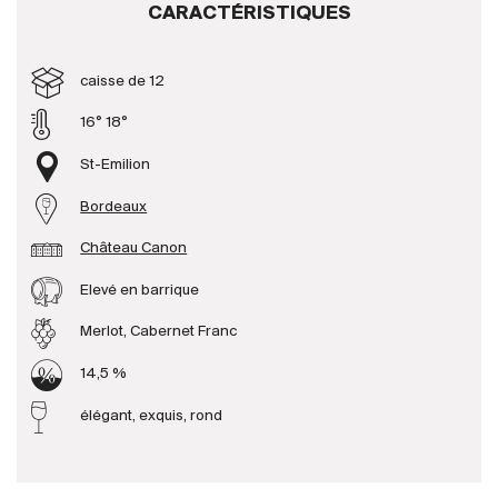
CARACTÉRISTIQUES
Producteurs
caisse de 12
Aller à
16° 18°
St-Emilion
L'entreprise
{{Si
Actualités
Bordeaux
E-Catalogue
Château Canon
Conditions générales
Elevé en barrique
Merlot, Cabernet Franc
14,5 %
élégant, exquis, rond